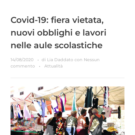
Covid-19: fiera vietata,
nuovi obblighi e lavori
nelle aule scolastiche
14/08/2020
di
Lia Daddato
con
Nessun
commento
Attualità