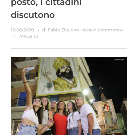
posto, i cittadini
discutono
15/08/2020
di
Fabio Zita
con
Nessun commento
Attualità