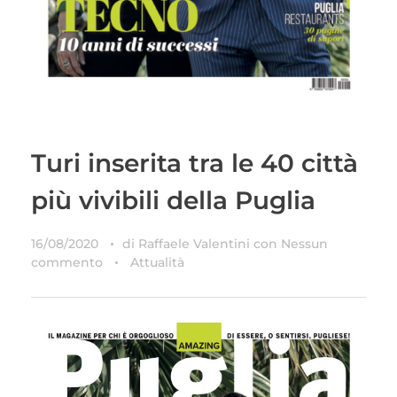
Turi inserita tra le 40 città
più vivibili della Puglia
16/08/2020
di
Raffaele Valentini
con
Nessun
commento
Attualità