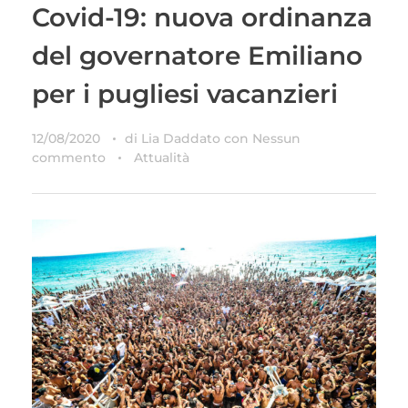
Covid-19: nuova ordinanza
del governatore Emiliano
per i pugliesi vacanzieri
12/08/2020
di
Lia Daddato
con
Nessun
commento
Attualità