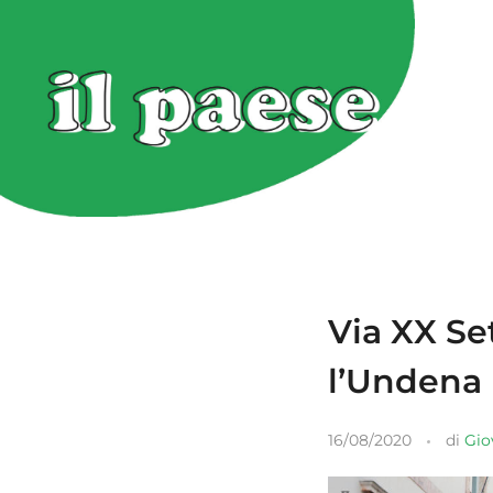
Via XX Set
l’Undena
16/08/2020
di
Gio