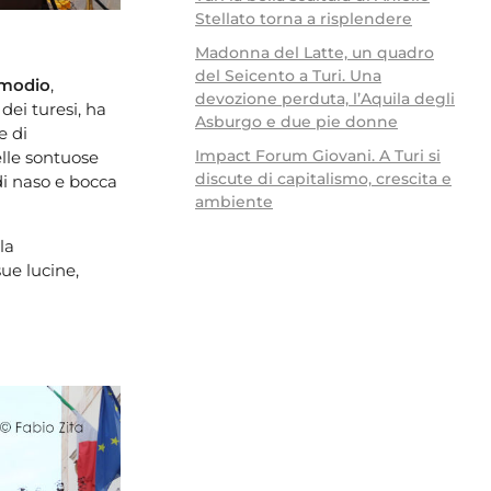
Stellato torna a risplendere
Madonna del Latte, un quadro
del Seicento a Turi. Una
Amodio
,
devozione perduta, l’Aquila degli
ei turesi, ha
Asburgo e due pie donne
e di
Impact Forum Giovani. A Turi si
lle sontuose
discute di capitalismo, crescita e
di naso e bocca
ambiente
lla
sue lucine,