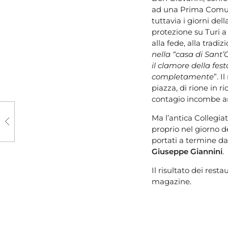
ad una Prima Comunio
tuttavia i giorni del
protezione su Turi a 
alla fede, alla trad
nella “casa di Sant
il clamore della fes
completamente
”. I
piazza, di rione in 
contagio incombe a
Ma l’antica Collegiata
proprio nel giorno d
portati a termine dal
Giuseppe Giannini
.
Il risultato dei res
magazine.