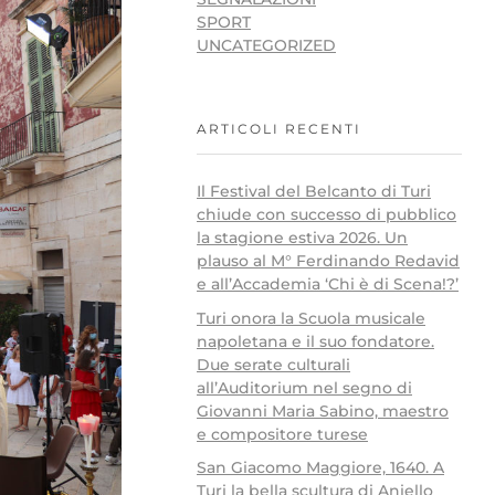
SPORT
UNCATEGORIZED
ARTICOLI RECENTI
Il Festival del Belcanto di Turi
chiude con successo di pubblico
la stagione estiva 2026. Un
plauso al M° Ferdinando Redavid
e all’Accademia ‘Chi è di Scena!?’
Turi onora la Scuola musicale
napoletana e il suo fondatore.
Due serate culturali
all’Auditorium nel segno di
Giovanni Maria Sabino, maestro
e compositore turese
San Giacomo Maggiore, 1640. A
Turi la bella scultura di Aniello