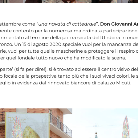
Settembre come “
una navata di cattedrale
”.
Don Giovanni 
mente contento per la numerosa ma ordinata partecipazione d
mmentato al termine della prima serata dell’Undena in onor
onzo. Un 15 di agosto 2020 speciale vuoi per la mancanza de
ie, vuoi per tutte quelle mascherine a proteggere il respiro 
 per quel fondale tutto nuovo che ha modificato la scena.
sparte’ (si fa per dire!), si è trovato ad essere il centro visivo de
o focale della prospettiva tanto più che i suoi vivaci colori, le 
lio in evidenza dal rinnovato biancore di palazzo Micuti.