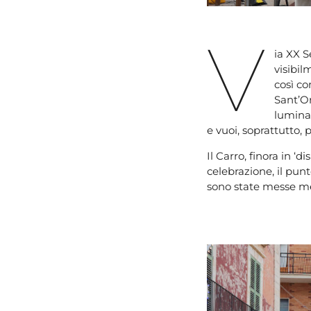
V
ia XX 
visibil
così co
Sant’Or
luminar
e vuoi, soprattutto,
Il Carro, finora in ‘di
celebrazione, il punt
sono state messe meg