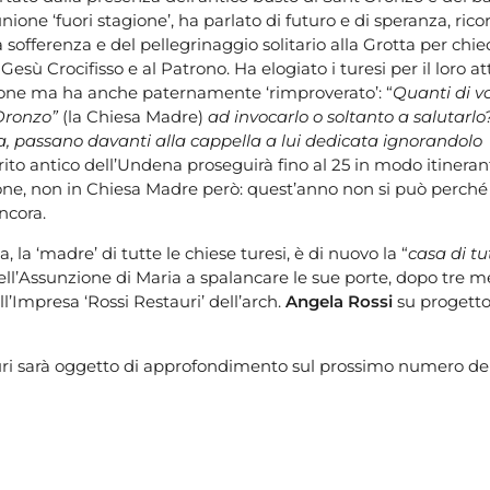
ne ‘fuori stagione’, ha parlato di futuro e di speranza, ric
la sofferenza e del pellegrinaggio solitario alla Grotta per chie
Gesù Crocifisso e al Patrono. Ha elogiato i turesi per il loro
izione ma ha anche paternamente ‘rimproverato’: “
Quanti di v
’Oronzo”
(la Chiesa Madre)
ad invocarlo o soltanto a salutarlo? 
ta, passano davanti alla cappella a lui dedicata ignorandolo
l rito antico dell’Undena proseguirà fino al 25 in modo itineran
rione, non in Chiesa Madre però: quest’anno non si può perché i
ncora.
, la ‘madre’ di tutte le chiese turesi, è di nuovo la “
casa di tut
ell’Assunzione di Maria a spalancare le sue porte, dopo tre mes
l’Impresa ‘Rossi Restauri’ dell’arch.
Angela Rossi
su progetto 
tauri sarà oggetto di approfondimento sul prossimo numero de ‘