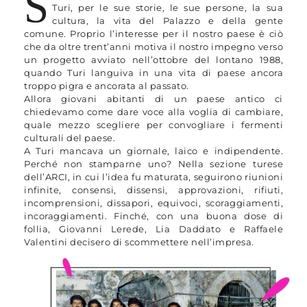
S
Turi, per le sue storie, le sue persone, la sua
cultura, la vita del Palazzo e della gente
comune. Proprio l’interesse per il nostro paese è ciò
che da oltre trent’anni motiva il nostro impegno verso
un progetto avviato nell’ottobre del lontano 1988,
quando Turi languiva in una vita di paese ancora
troppo pigra e ancorata al passato.
Allora giovani abitanti di un paese antico ci
chiedevamo come dare voce alla voglia di cambiare,
quale mezzo scegliere per convogliare i fermenti
culturali del paese.
A Turi mancava un giornale, laico e indipendente.
Perché non stamparne uno? Nella sezione turese
dell’ARCI, in cui l’idea fu maturata, seguirono riunioni
infinite, consensi, dissensi, approvazioni, rifiuti,
incomprensioni, dissapori, equivoci, scoraggiamenti,
incoraggiamenti. Finché, con una buona dose di
follia, Giovanni Lerede, Lia Daddato e Raffaele
Valentini decisero di scommettere nell’impresa.