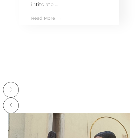
e compositore turese
intitolato ...
Read More