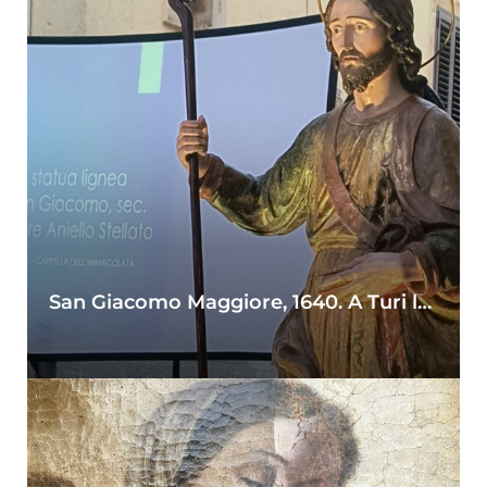
San Giacomo Maggiore, 1640. A Turi la bella scultura di Aniello Stellato torna a risplendere