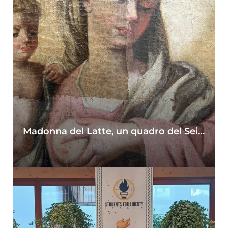
Madonna del Latte, un quadro del Seicento a Turi. Una devozione perduta, l’Aquila degli Asburgo e due pie donne