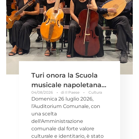
Turi onora la Scuola
musicale napoletana e
04/08/2026
di
Il Paese
Cultura
il suo fondatore. Due
Domenica 26 luglio 2026,
serate culturali
l’Auditorium Comunale, con
all’Auditorium nel
una scelta
dell'Amministrazione
segno di Giovanni
comunale dal forte valore
Maria Sabino, maestro
culturale e identitario, è stato