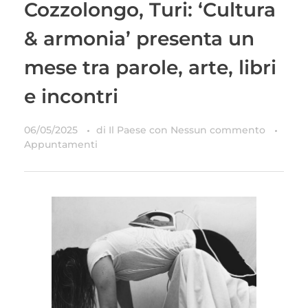
Cozzolongo, Turi: ‘Cultura
& armonia’ presenta un
mese tra parole, arte, libri
e incontri
06/05/2025
di
Il Paese
con
Nessun commento
Appuntamenti