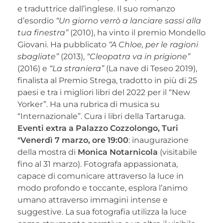
e traduttrice dall’inglese. Il suo romanzo
d’esordio
“Un giorno verrò a lanciare sassi alla
tua finestra”
(2010), ha vinto il premio Mondello
Giovani. Ha pubblicato
“A Chloe, per le ragioni
sbagliate”
(2013),
“Cleopatra va in prigione”
(2016) e
“La straniera”
(La nave di Teseo 2019),
finalista al Premio Strega, tradotto in più di 25
paesi e tra i migliori libri del 2022 per il “New
Yorker”. Ha una rubrica di musica su
“Internazionale”. Cura i libri della Tartaruga.
Eventi extra a Palazzo Cozzolongo, Turi
*
Venerdì 7 marzo, ore 19:00
: inaugurazione
della mostra di
Monica Notarnicola
(visitabile
fino al 31 marzo). Fotografa appassionata,
capace di comunicare attraverso la luce in
modo profondo e toccante, esplora l’animo
umano attraverso immagini intense e
suggestive. La sua fotografia utilizza la luce