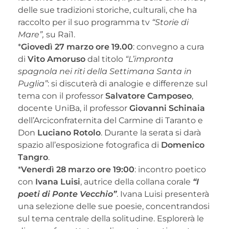
delle sue tradizioni storiche, culturali, che ha
raccolto per il suo programma tv
“Storie di
Mare”,
su Rai1.
*
Giovedì 27 marzo ore 19.00
: convegno a cura
di
Vito Amoruso
dal titolo
“L’impronta
spagnola nei riti della Settimana Santa in
Puglia”
: si discuterà di analogie e differenze sul
tema con il professor
Salvatore Camposeo
,
docente UniBa, il professor
Giovanni Schinaia
dell’Arciconfraternita del Carmine di Taranto e
Don
Luciano Rotolo
. Durante la serata si darà
spazio all’esposizione fotografica di
Domenico
Tangro
.
*
Venerdì 28 marzo ore 19:00
: incontro poetico
con
Ivana Luisi
, autrice della collana corale
“I
poeti di Ponte Vecchio”
. Ivana Luisi presenterà
una selezione delle sue poesie, concentrandosi
sul tema centrale della solitudine. Esplorerà le