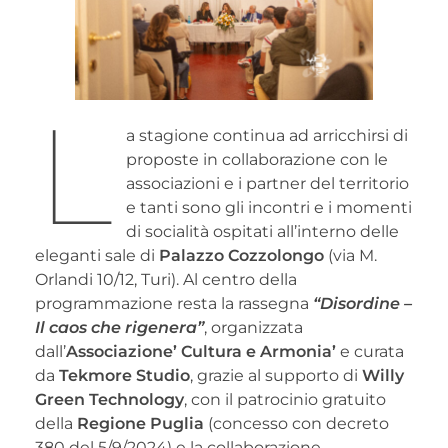
L
a stagione continua ad arricchirsi di
proposte in collaborazione con le
associazioni e i partner del territorio
e tanti sono gli incontri e i momenti
di socialità ospitati all’interno delle
eleganti sale di
Palazzo Cozzolongo
(via M.
Orlandi 10/12, Turi). Al centro della
programmazione resta la rassegna
“Disordine –
Il caos che rigenera”
, organizzata
dall’
Associazione’ Cultura e Armonia’
e curata
da
Tekmore Studio
, grazie al supporto di
Willy
Green Technology
, con il patrocinio gratuito
della
Regione Puglia
(concesso con decreto
380 del 5/9/2024) e la collaborazione