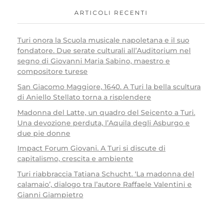
ARTICOLI RECENTI
Turi onora la Scuola musicale napoletana e il suo
fondatore. Due serate culturali all’Auditorium nel
segno di Giovanni Maria Sabino, maestro e
compositore turese
San Giacomo Maggiore, 1640. A Turi la bella scultura
di Aniello Stellato torna a risplendere
Madonna del Latte, un quadro del Seicento a Turi.
Una devozione perduta, l’Aquila degli Asburgo e
due pie donne
Impact Forum Giovani. A Turi si discute di
capitalismo, crescita e ambiente
Turi riabbraccia Tatiana Schucht. ‘La madonna del
calamaio’, dialogo tra l’autore Raffaele Valentini e
Gianni Giampietro