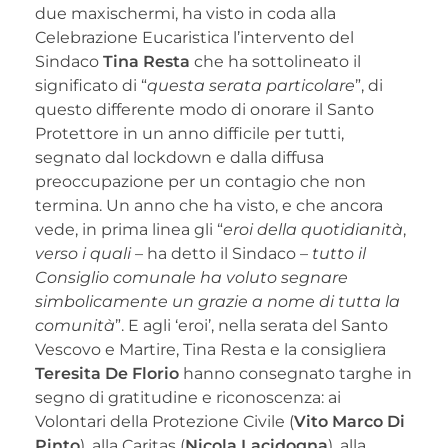
due maxischermi, ha visto in coda alla
Celebrazione Eucaristica l’intervento del
Sindaco
Tina Resta
che ha sottolineato il
significato di “
questa serata particolare
”, di
questo differente modo di onorare il Santo
Protettore in un anno difficile per tutti,
segnato dal lockdown e dalla diffusa
preoccupazione per un contagio che non
termina. Un anno che ha visto, e che ancora
vede, in prima linea gli “
eroi della quotidianità
,
verso i quali
– ha detto il Sindaco –
tutto il
Consiglio comunale ha voluto segnare
simbolicamente un grazie a nome di tutta la
comunità
”. E agli ‘eroi’, nella serata del Santo
Vescovo e Martire, Tina Resta e la consigliera
Teresita De Florio
hanno consegnato targhe in
segno di gratitudine e riconoscenza: ai
Volontari della Protezione Civile (
Vito Marco Di
Pinto
), alla Caritas (
Nicola Lacidogna
), alla