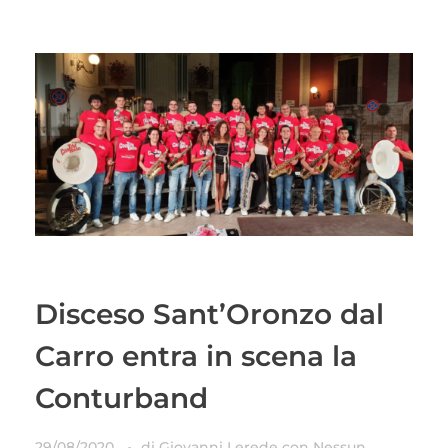
Disceso Sant’Oronzo dal
Carro entra in scena la
Conturband
29/08/2020
di
Giovanni Lerede
con
Nessun