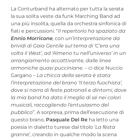
La Conturband ha alternato per tutta la serata
la sua solita veste da funk Marching Band ad
una più insolita, quella da orchestra sinfonica di
fiati e percussioni. “
Il repertorio ha spaziato da
Ennio Morricone
, con un’interpretazione da
brividi di Gaia Gentile sul tema di ‘C’era una
volta il West’, ad ‘Almeno tu nell’universo’ in un
arrangiamento accattivante, dalle linee
armoniche quasi pucciniane.
– ci dice Nuccio
Gargano –
La chicca della serata è stata
l’interpretazione del brano ‘Il terzo fuochista’,
dove si narra di feste patronali e dintorni, dove
la mia band ha dato il meglio di sé nei colori
musicali, raccogliendo l’entusiasmo del
pubblico
”. A sorpresa, prima dell’esecuzione di
questo brano,
Pasquale Del Re
ha letto una
poesia in dialetto turese dal titolo ‘
La fèsta
granne
’, creando in qualche modo la scena