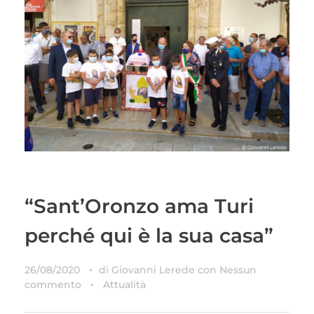
“Sant’Oronzo ama Turi
perché qui è la sua casa”
26/08/2020
di
Giovanni Lerede
con
Nessun
commento
Attualità