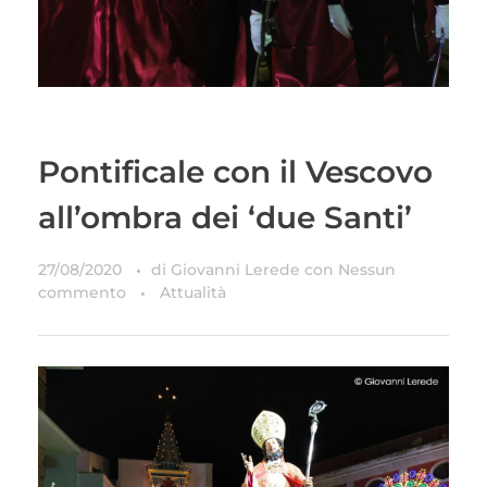
Pontificale con il Vescovo
all’ombra dei ‘due Santi’
27/08/2020
di
Giovanni Lerede
con
Nessun
commento
Attualità