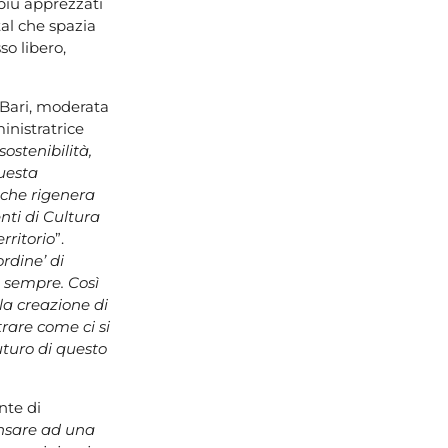
i più apprezzati
tal che spazia
so libero,
a Bari, moderata
inistratrice
ostenibilità,
uesta
 che rigenera
enti di Cultura
rritorio
”.
rdine’ di
 sempre. Così
 la creazione di
rare come ci si
futuro di questo
nte di
nsare ad una