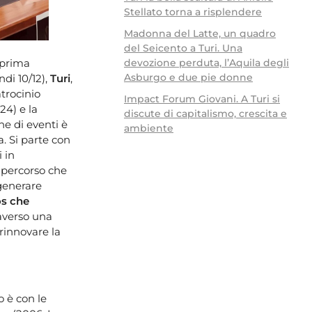
Stellato torna a risplendere
Madonna del Latte, un quadro
del Seicento a Turi. Una
devozione perduta, l’Aquila degli
 prima
Asburgo e due pie donne
ndi 10/12),
Turi
,
atrocinio
Impact Forum Giovani. A Turi si
24) e la
discute di capitalismo, crescita e
ne di eventi è
ambiente
a. Si parte con
 in
o percorso che
 generare
os che
averso una
 rinnovare la
o è con le