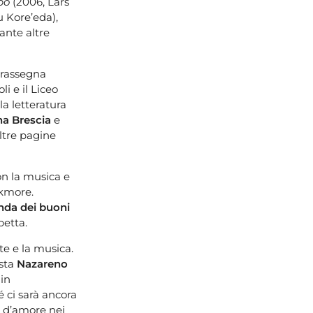
po
(2006, Lars
 Kore’eda),
ante altre
 rassegna
i e il Liceo
la letteratura
na Brescia
e
ltre pagine
on la musica e
ekmore.
da dei buoni
petta.
te e la musica.
ista
Nazareno
 in
hé ci sarà ancora
e d’amore nei