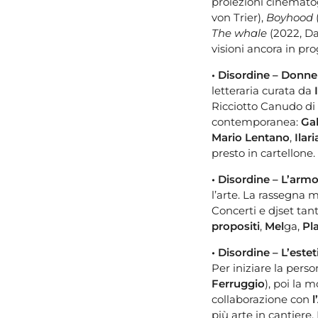
proiezioni cinematogr
von Trier),
Boyhood
The whale
(2022, Da
visioni ancora in p
• Disordine – Donne
letteraria curata da
Ricciotto Canudo di G
contemporanea:
Gab
Mario Lentano
,
Ilar
presto in cartellone.
• Disordine – L’armo
l’arte. La rassegna 
Concerti e djset tan
propositi
,
Mel
ga,
Pl
• Disordine – L’este
Per iniziare la perso
Ferruggio
), poi la 
collaborazione con
l
più arte in cantiere