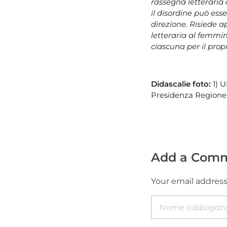
rassegna letteraria 
il disordine può ess
direzione. Risiede 
letteraria al femmi
ciascuna per il pro
Didascalie foto:
1) U
Presidenza Regione P
Add a Com
Your email address