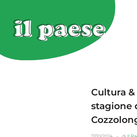
Cultura &
stagione 
Cozzolong
17/10/2024
di
Il P