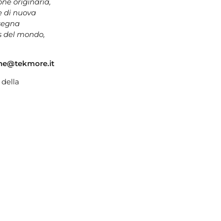
one originaria,
e di nuova
ssegna
os del mondo,
ne@tekmore.it
 della