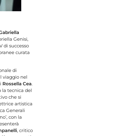
Gabriella
riella Genisi,
TV di successo
poranee curata
onale di
il viaggio nel
di
Rossella Cea
.
 la tecnica del
ivo che si
rettrice artistica
nca Generali
no’, con la
presenterà
panelli
, critico