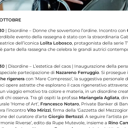
 OTTOBRE
:30
| Disordine – Donne che sovvertono l’ordine. Incontro con
erdibile evento della rassegna è stato con la straordinaria Gab
reatrice dell’iconica
Lolita Lobosco
, protagonista della serie 
 è parte della rassegna che celebra le grandi autrici contem
:30
| Disordine – L’estetica del caos | Inaugurazione della pers
speciale partecipazione di
Nazareno Ferruggio
. Si prosegue 
che rigenera
con ‘Mare Compresso’, la suggestiva personale 
ci opere astratte che esplorano il caos rigenerativo attraverso
 un viaggio emotivo tra colore e materia, in un disordine creat
 di chi osserva. Tra gli ospiti la prof.ssa
Mariangela Agliata
, di
rale ‘Home of Art’,
Francesco Notaro
, Private Banker di Ba
era l’incontro
Vito Mirizzi
, firma della ‘Gazzetta del Mezzogior
one del curatore d’arte
Giorgio Bertozzi
. A seguire l’artista 
‘Armonie Riverse’, edito da Rupe Mutevole, insieme a
Rino Cam