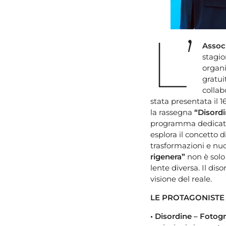
L’
Assoc
stagio
organi
gratui
collab
stata presentata il 
la rassegna
“Disordi
programma dedicati a
esplora il concetto 
trasformazioni e nu
rigenera”
non è solo
lente diversa. Il di
visione del reale.
LE PROTAGONISTE
• Disordine – Fotog