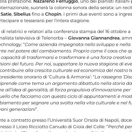
ella prefazione.
Nazareno Ferruggio
, uno dei pianisti italian
internazionale, suonerà la colonna sonora della serata: un reci
 Satie
,
Sibelius
fino a
Chopin
. I primi due eventi sono a ingres
ecipare e tesserarsi per l’intera stagione.
di relatrici e relatori alla conferenza stampa del 16 ottobre 
rnalista televisiva di Telenorba –
Giovanna Giannandrea
, amm
echnology: “
Come azienda impegnata nello sviluppo e nella s
e nel potere del cambiamento. Proprio come il caos che q
 capacità di trasformarsi e trasformare è una forza creativa
isioni del futuro. Per noi, supportare la nuova stagione di ev
contribuire alla crescita culturale ed economica del nostro te
 presidente onorario di ‘Cultura & Armonia’: “
La rassegna ‘Diso
riprende come tema un argomento dibattuto nella storia da
ne
all’idea di genialità, di forza propulsiva d’innovazione per
Quello che facciamo con questo ciclo di appuntamenti è most
mbiamento per segnare
una svolta nella vita culturale e nel 
ovani generazioni
”.
nte a contratto presso l’Università Suor Orsola di Napoli, doce
presso il Liceo Ricciotto Canudo di Gioia del Colle: “
Perché pe