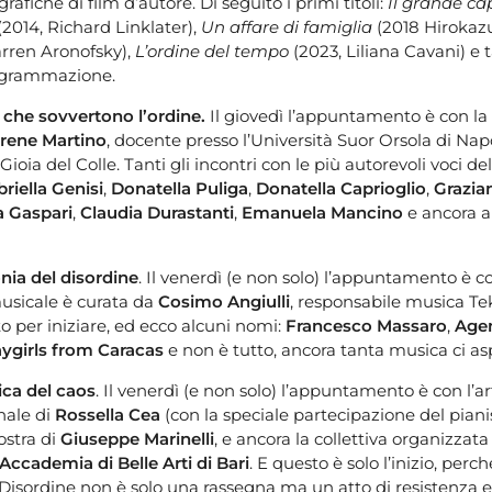
afiche di film d’autore. Di seguito i primi titoli:
Il grande ca
(2014, Richard Linklater),
Un affare di famiglia
(2018 Hirokazu
rren Aronofsky),
L’ordine del tempo
(2023, Liliana Cavani) e t
rogrammazione.
 che sovvertono l’ordine.
Il giovedì l’appuntamento è con la
Irene Martino
, docente presso l’Università Suor Orsola di Napol
ioia del Colle. Tanti gli incontri con le più autorevoli voci del
riella Genisi
,
Donatella Puliga
,
Donatella Caprioglio
,
Grazia
ia Gaspari
,
Claudia Durastanti
,
Emanuela Mancino
e ancora a
nia del disordine
. Il venerdì (e non solo) l’appuntamento è c
musicale è curata da
Cosimo Angiulli
, responsabile musica T
to per iniziare, ed ecco alcuni nomi:
Francesco Massaro
,
Agen
aygirls from Caracas
e non è tutto, ancora tanta musica ci as
tica del caos
. Il venerdì (e non solo) l’appuntamento è con l’ar
nale di
Rossella Cea
(con la speciale partecipazione del pian
mostra di
Giuseppe Marinelli
, e ancora la collettiva organizzata
’Accademia di Belle Arti di Bari
. E questo è solo l’inizio, perc
. Disordine non è solo una rassegna ma un atto di resistenza 