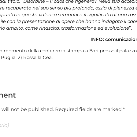
dal titolo: “Disordine – Il caos che rigenera? Nella sua accezi
ere recuperato nel suo senso più profondo, ossia di pienezza 
appunto in questa valenza semantica il significato di una ra
nile con la presentazione di opere che hanno indagato il ca
prio ambito, come rinascita, trasformazione ed evoluzione
”.
INFO: comunicazio
n momento della conferenza stampa a Bari presso il palazzo
uglia; 2) Rossella Cea.
ment
 will not be published. Required fields are marked *