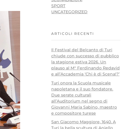
SPORT
UNCATEGORIZED
ARTICOLI RECENTI
Il Festival del Belcanto di Turi
chiude con successo di pubblico
la stagione estiva 2026. Un
plauso al M° Ferdinando Redavid
e all’Accademia ‘Chi è di Scena!?’
Turi onora la Scuola musicale
napoletana e il suo fondatore.
Due serate culturali
all’Auditorium nel segno di
Giovanni Maria Sabino, maestro
e compositore turese
San Giacomo Maggiore, 1640. A
Turi la bella scultura di Aniello