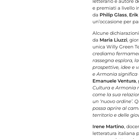
letterario e autore d
e premiati a livello 
da
Philip Glass
,
Erik
un’occasione per part
Alcune dichiarazioni 
da
Maria Liuzzi
, gio
unica Willy Green T
crediamo fermament
rassegna esplora, la
prospettive, idee e v
e Armonia significa 
Emanuele Ventura
,
Cultura e Armonia 
come la sua relazio
un ‘nuovo ordine’. 
possa aprire al ca
territorio e delle gi
Irene Martino
, doce
letteratura italiana 