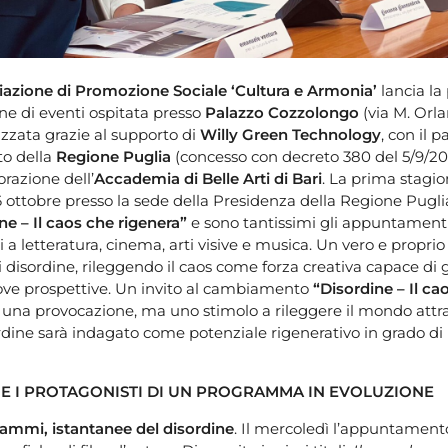
iazione di Promozione Sociale ‘Cultura e Armonia’
lancia la
ne di eventi ospitata presso
Palazzo Cozzolongo
(via M. Orla
zzata grazie al supporto di
Willy Green Technology
, con il p
to della
Regione Puglia
(concesso con decreto 380 del 5/9/20
orazione dell’
Accademia di Belle Arti di Bari
. La prima stagio
16 ottobre presso la sede della Presidenza della Regione Pugli
ne – Il caos che rigenera”
e sono tantissimi gli appuntamenti
 letteratura, cinema, arti visive e musica. Un vero e propri
di disordine, rileggendo il caos come forza creativa capace di
ove prospettive. Un invito al cambiamento
“Disordine – Il ca
 una provocazione, ma uno stimolo a rileggere il mondo attr
sordine sarà indagato come potenziale rigenerativo in grado di
 E I PROTAGONISTI DI UN PROGRAMMA IN EVOLUZIONE
rammi, istantanee del disordine
. Il mercoledì l’appuntament