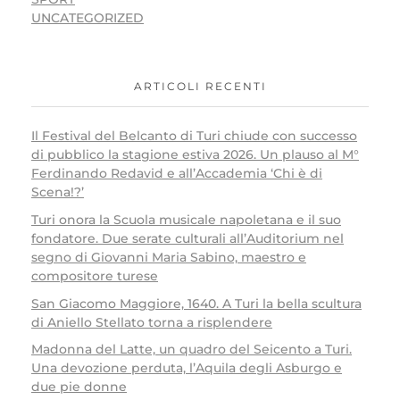
UNCATEGORIZED
ARTICOLI RECENTI
Il Festival del Belcanto di Turi chiude con successo
di pubblico la stagione estiva 2026. Un plauso al M°
Ferdinando Redavid e all’Accademia ‘Chi è di
Scena!?’
Turi onora la Scuola musicale napoletana e il suo
fondatore. Due serate culturali all’Auditorium nel
segno di Giovanni Maria Sabino, maestro e
compositore turese
San Giacomo Maggiore, 1640. A Turi la bella scultura
di Aniello Stellato torna a risplendere
Madonna del Latte, un quadro del Seicento a Turi.
Una devozione perduta, l’Aquila degli Asburgo e
due pie donne