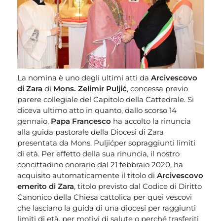
La nomina è uno degli ultimi atti da
Arcivescovo
di Zara
di
Mons. Zelimir Puljić
, concessa previo
parere collegiale del Capitolo della Cattedrale. Si
diceva ultimo atto in quanto, dallo scorso 14
gennaio,
Papa Francesco
ha accolto la rinuncia
alla guida pastorale della Diocesi di Zara
presentata da Mons. Puljićper sopraggiunti limiti
di età. Per effetto della sua rinuncia, il nostro
concittadino onorario dal 21 febbraio 2020, ha
acquisito automaticamente il titolo di
Arcivescovo
emerito di Zara
, titolo previsto dal Codice di Diritto
Canonico della Chiesa cattolica per quei vescovi
che lasciano la guida di una diocesi per raggiunti
limiti di età, per motivi di salute o perché trasferiti