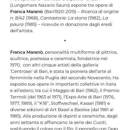
(Lungomare Nazario Sauro) espone tre opere di
Franca Maranò
(Bari1920-2015) –
Ricerca di origine
n. 8/42
(1968),
Cantastorie: La storia
(1982),
La
paura
(1985) – ricevute in donazione dagli eredi
dell’artista.
*
Franca Maranò
, personalità multiforme di pittrice,
scultrice, poetessa e ceramista, fondatrice nel
1970, con altri cinque artisti della galleria
‘Centrosei’ di Bari, è stata la pioniera dell’arte al
femminile nella Puglia del secondo Novecento. Ha
esposto sue opere in importanti collettive in Italia
e all’estero, tra cui il Maggio di Bari (1962), il Premio
Termoli (dal 1963 al 1971), l’Expo Arte di Bari (1976,
1977, 1989), il “K18”, Stoffwechsel, Kassel (1981) e
diverse edizioni di Art Basel a Basilea (dal 1981 al
1985). Alla produzione di dipinti e ceramiche, dagli
anni settanta si affiancano: la serie dei
Cuciti
,
sostituendo il colore con il filo, il pennello con l’ago