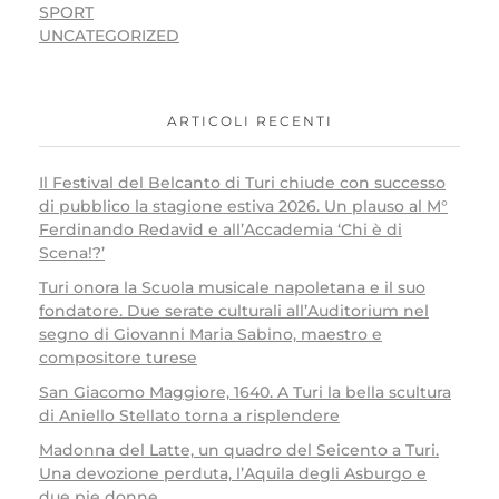
SPORT
UNCATEGORIZED
ARTICOLI RECENTI
Il Festival del Belcanto di Turi chiude con successo
di pubblico la stagione estiva 2026. Un plauso al M°
Ferdinando Redavid e all’Accademia ‘Chi è di
Scena!?’
Turi onora la Scuola musicale napoletana e il suo
fondatore. Due serate culturali all’Auditorium nel
segno di Giovanni Maria Sabino, maestro e
compositore turese
San Giacomo Maggiore, 1640. A Turi la bella scultura
di Aniello Stellato torna a risplendere
Madonna del Latte, un quadro del Seicento a Turi.
Una devozione perduta, l’Aquila degli Asburgo e
due pie donne