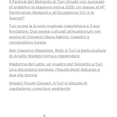
Il Festival del Belcanto di Turi chiude con successo
di pubblico la stagione estiva 2026. Un plauso al M°
Ferdinando Redavid e all’Accademia ‘Chi è di
Scena!?’
Turi onora la Scuola musicale napoletana e il suo
fondatore. Due serate culturali all’Auditorium nel
segno di Giovanni Maria Sabino, maestro e
compositore turese
San Giacomo Maggiore, 1640. A Turi la bella scultura
di Aniello Stellato torna a risplendere
Madonna del Latte, un quadro del Seicento a Turi.
Una devozione perduta, l’Aquila degli Asburgo e
due pie donne
Impact Forum Giovani. A Turi si discute di
capitalismo, crescita e ambiente