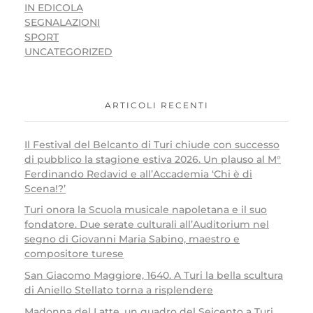
IN EDICOLA
SEGNALAZIONI
SPORT
UNCATEGORIZED
ARTICOLI RECENTI
Il Festival del Belcanto di Turi chiude con successo
di pubblico la stagione estiva 2026. Un plauso al M°
Ferdinando Redavid e all’Accademia ‘Chi è di
Scena!?’
Turi onora la Scuola musicale napoletana e il suo
fondatore. Due serate culturali all’Auditorium nel
segno di Giovanni Maria Sabino, maestro e
compositore turese
San Giacomo Maggiore, 1640. A Turi la bella scultura
di Aniello Stellato torna a risplendere
Madonna del Latte, un quadro del Seicento a Turi.