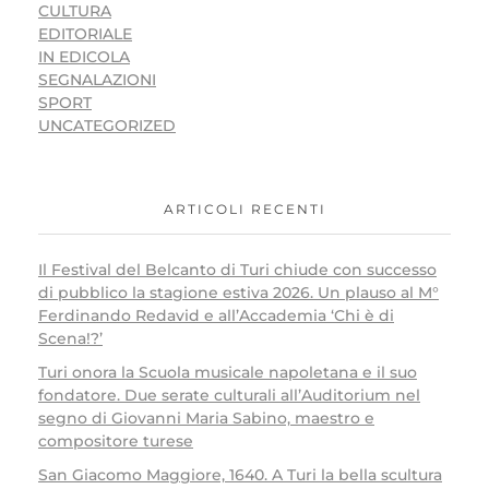
CULTURA
EDITORIALE
IN EDICOLA
SEGNALAZIONI
SPORT
UNCATEGORIZED
ARTICOLI RECENTI
Il Festival del Belcanto di Turi chiude con successo
di pubblico la stagione estiva 2026. Un plauso al M°
Ferdinando Redavid e all’Accademia ‘Chi è di
Scena!?’
Turi onora la Scuola musicale napoletana e il suo
fondatore. Due serate culturali all’Auditorium nel
segno di Giovanni Maria Sabino, maestro e
compositore turese
San Giacomo Maggiore, 1640. A Turi la bella scultura