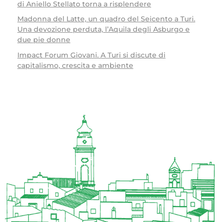
di Aniello Stellato torna a risplendere
Madonna del Latte, un quadro del Seicento a Turi.
Una devozione perduta, l’Aquila degli Asburgo e
due pie donne
Impact Forum Giovani. A Turi si discute di
capitalismo, crescita e ambiente