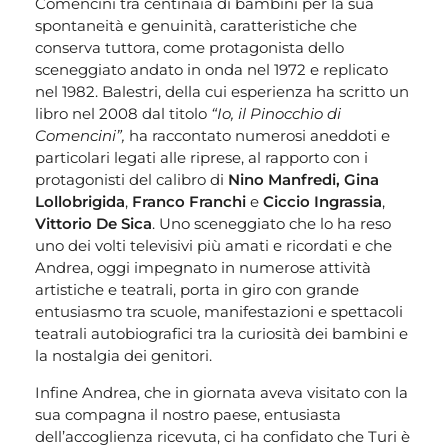
Comencini tra centinaia di bambini per la sua
spontaneità e genuinità, caratteristiche che
conserva tuttora, come protagonista dello
sceneggiato andato in onda nel 1972 e replicato
nel 1982. Balestri, della cui esperienza ha scritto un
libro nel 2008 dal titolo
“Io, il Pinocchio di
Comencini”,
ha raccontato numerosi aneddoti e
particolari legati alle riprese, al rapporto con i
protagonisti del calibro di
Nino Manfredi, Gina
Lollobrigida
,
Franco Franchi
e
Ciccio Ingrassia
,
Vittorio De Sica
. Uno sceneggiato che lo ha reso
uno dei volti televisivi più amati e ricordati e che
Andrea, oggi impegnato in numerose attività
artistiche e teatrali, porta in giro con grande
entusiasmo tra scuole, manifestazioni e spettacoli
teatrali autobiografici tra la curiosità dei bambini e
la nostalgia dei genitori.
Infine Andrea, che in giornata aveva visitato con la
sua compagna il nostro paese, entusiasta
dell’accoglienza ricevuta, ci ha confidato che Turi è