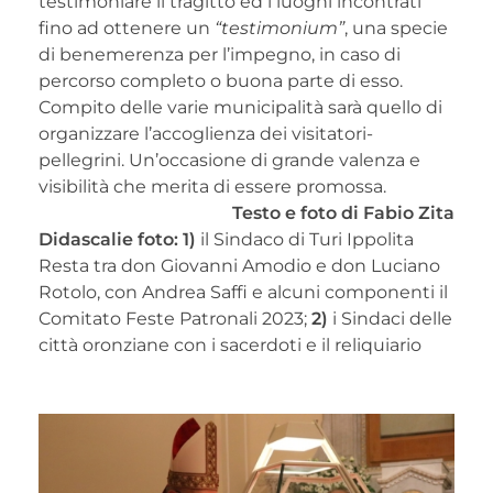
testimoniare il tragitto ed i luoghi incontrati
fino ad ottenere un
“testimonium”
, una specie
di benemerenza per l’impegno, in caso di
percorso completo o buona parte di esso.
Compito delle varie municipalità sarà quello di
organizzare l’accoglienza dei visitatori-
pellegrini. Un’occasione di grande valenza e
visibilità che merita di essere promossa.
Testo e foto di Fabio Zita
Didascalie foto: 1)
il Sindaco di Turi Ippolita
Resta tra don Giovanni Amodio e don Luciano
Rotolo, con Andrea Saffi e alcuni componenti il
Comitato Feste Patronali 2023;
2)
i Sindaci delle
città oronziane con i sacerdoti e il reliquiario