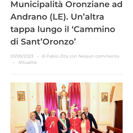
Municipalità Oronziane ad
Andrano (LE). Un’altra
tappa lungo il ‘Cammino
di Sant’Oronzo’
03/09/2023
di
Fabio Zita
con
Nessun commento
Attualità