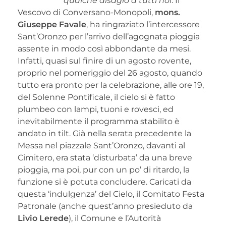
qualche disagio a tutti noi
. Il
Vescovo di Conversano-Monopoli,
mons.
Giuseppe Favale
, ha ringraziato l’intercessore
Sant’Oronzo per l’arrivo dell’agognata pioggia
assente in modo così abbondante da mesi.
Infatti, quasi sul finire di un agosto rovente,
proprio nel pomeriggio del 26 agosto, quando
tutto era pronto per la celebrazione, alle ore 19,
del Solenne Pontificale, il cielo si è fatto
plumbeo con lampi, tuoni e rovesci, ed
inevitabilmente il programma stabilito è
andato in tilt. Già nella serata precedente la
Messa nel piazzale Sant’Oronzo, davanti al
Cimitero, era stata ‘disturbata’ da una breve
pioggia, ma poi, pur con un po’ di ritardo, la
funzione si è potuta concludere. Caricati da
questa ‘indulgenza’ del Cielo, il Comitato Festa
Patronale (anche quest’anno presieduto da
Livio Lerede
), il Comune e l’Autorità