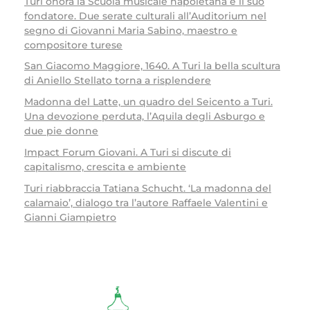
Turi onora la Scuola musicale napoletana e il suo
fondatore. Due serate culturali all’Auditorium nel
segno di Giovanni Maria Sabino, maestro e
compositore turese
San Giacomo Maggiore, 1640. A Turi la bella scultura
di Aniello Stellato torna a risplendere
Madonna del Latte, un quadro del Seicento a Turi.
Una devozione perduta, l’Aquila degli Asburgo e
due pie donne
Impact Forum Giovani. A Turi si discute di
capitalismo, crescita e ambiente
Turi riabbraccia Tatiana Schucht. ‘La madonna del
calamaio’, dialogo tra l’autore Raffaele Valentini e
Gianni Giampietro