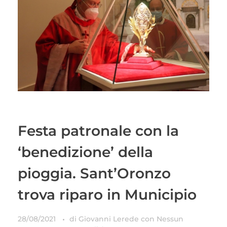
Festa patronale con la
‘benedizione’ della
pioggia. Sant’Oronzo
trova riparo in Municipio
28/08/2021
di
Giovanni Lerede
con
Nessun