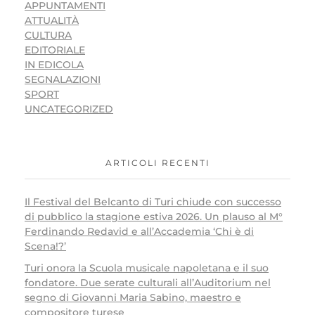
APPUNTAMENTI
ATTUALITÀ
CULTURA
EDITORIALE
IN EDICOLA
SEGNALAZIONI
SPORT
UNCATEGORIZED
ARTICOLI RECENTI
Il Festival del Belcanto di Turi chiude con successo
di pubblico la stagione estiva 2026. Un plauso al M°
Ferdinando Redavid e all’Accademia ‘Chi è di
Scena!?’
Turi onora la Scuola musicale napoletana e il suo
fondatore. Due serate culturali all’Auditorium nel
segno di Giovanni Maria Sabino, maestro e
compositore turese