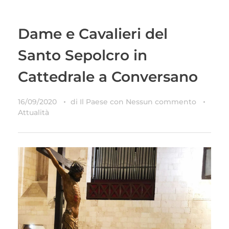
Dame e Cavalieri del
Santo Sepolcro in
Cattedrale a Conversano
16/09/2020
di
Il Paese
con
Nessun commento
Attualità