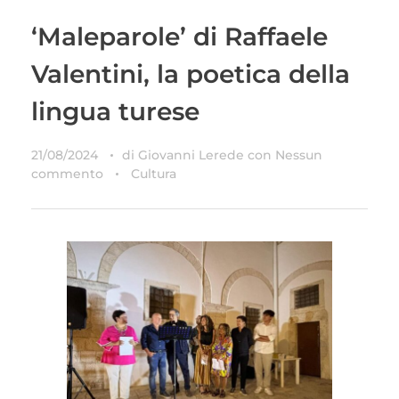
‘Maleparole’ di Raffaele
Valentini, la poetica della
lingua turese
21/08/2024
di
Giovanni Lerede
con
Nessun
commento
Cultura