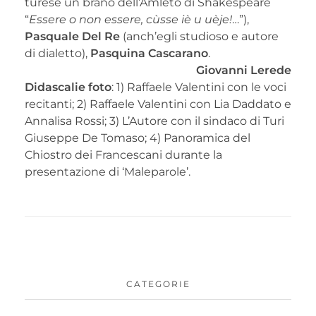
turese un brano dell’Amleto di Shakespeare
“
Essere o non essere, cùsse iè u uèje!
…”),
Pasquale Del Re
(anch’egli studioso e autore
di dialetto),
Pasquina Cascarano
.
Giovanni Lerede
Didascalie foto
: 1) Raffaele Valentini con le voci
recitanti; 2) Raffaele Valentini con Lia Daddato e
Annalisa Rossi; 3) L’Autore con il sindaco di Turi
Giuseppe De Tomaso; 4) Panoramica del
Chiostro dei Francescani durante la
presentazione di ‘Maleparole’.
CATEGORIE