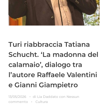
Turi riabbraccia Tatiana
Schucht. ‘La madonna del
calamaio’, dialogo tra
l’autore Raffaele Valentini
e Gianni Giampietro
13/05/2026
di
Lia Daddato
con
Nessun
commento
Cultura