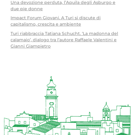
Una devozione perduta, l’Aquila degli Asburgo e
due pie donne
Impact Forum Giovani. A Turi si discute di
capitalismo, crescita e ambiente
Turi riabbraccia Tatiana Schucht. ‘La madonna del
calamaio’, dialogo tra l’autore Raffaele Valentini e
Gianni Giampietro