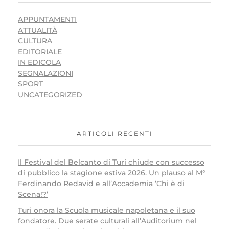
APPUNTAMENTI
ATTUALITÀ
CULTURA
EDITORIALE
IN EDICOLA
SEGNALAZIONI
SPORT
UNCATEGORIZED
ARTICOLI RECENTI
Il Festival del Belcanto di Turi chiude con successo
di pubblico la stagione estiva 2026. Un plauso al M°
Ferdinando Redavid e all’Accademia ‘Chi è di
Scena!?’
Turi onora la Scuola musicale napoletana e il suo
fondatore. Due serate culturali all’Auditorium nel