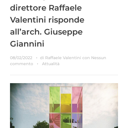
direttore Raffaele
Valentini risponde
all’arch. Giuseppe
Giannini
08/02/2022
di
Raffaele Valentini
con
Nessun
commento
Attualità