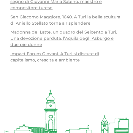
segno di Giovanni Maria Sabino, maestro e
compositore turese
San Giacomo Maggiore, 1640. A Turi la bella scultura
di Aniello Stellato torna a risplendere
Madonna del Latte, un quadro del Seicento a Turi.
Una devozione perduta, l’Aquila degli Asburgo e
due pie donne
Impact Forum Giovani. A Turi si discute di
capitalismo, crescita e ambiente