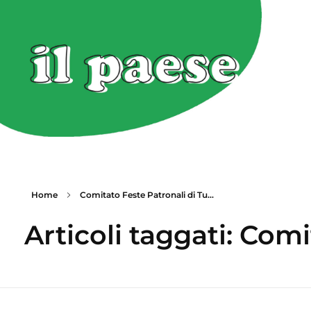
Home
Comitato Feste Patronali di Tu...
Articoli taggati: Comi