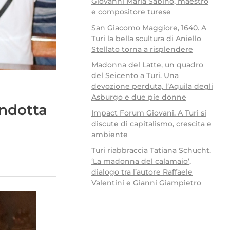
Giovanni Maria Sabino, maestro
e compositore turese
San Giacomo Maggiore, 1640. A
Turi la bella scultura di Aniello
Stellato torna a risplendere
Madonna del Latte, un quadro
del Seicento a Turi. Una
devozione perduta, l’Aquila degli
Asburgo e due pie donne
ondotta
Impact Forum Giovani. A Turi si
discute di capitalismo, crescita e
ambiente
Turi riabbraccia Tatiana Schucht.
‘La madonna del calamaio’,
dialogo tra l’autore Raffaele
Valentini e Gianni Giampietro