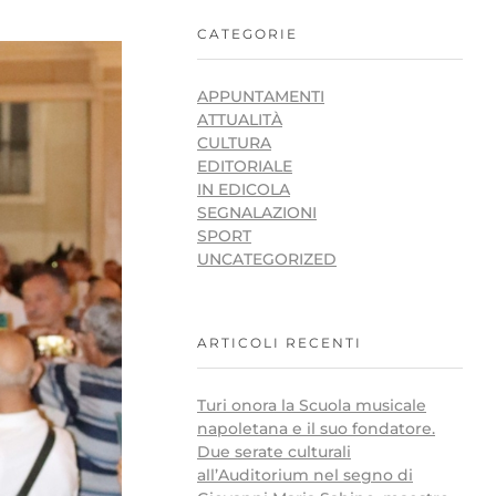
CATEGORIE
APPUNTAMENTI
ATTUALITÀ
CULTURA
EDITORIALE
IN EDICOLA
SEGNALAZIONI
SPORT
UNCATEGORIZED
ARTICOLI RECENTI
Turi onora la Scuola musicale
napoletana e il suo fondatore.
Due serate culturali
all’Auditorium nel segno di