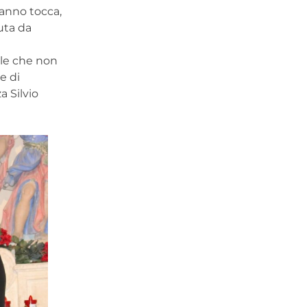
’anno tocca,
uta da
ale che non
e di
a Silvio