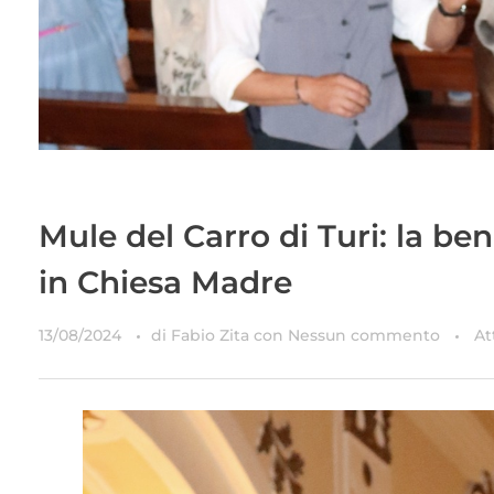
Mule del Carro di Turi: la be
in Chiesa Madre
13/08/2024
di
Fabio Zita
con
Nessun commento
At