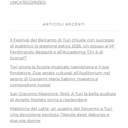
UNCATEGORIZED
ARTICOLI RECENTI
Il Festival del Belcanto di Turi chiude con successo
di pubblico la stagione estiva 2026. Un plauso al M°
Ferdinando Redavid e all’Accademia ‘Chi è di
Scena!?’
Turi onora la Scuola musicale napoletana e il suo
fondatore. Due serate culturali all’Auditorium nel
segno di Giovanni Maria Sabino, maestro e
compositore turese
San Giacomo Maggiore, 1640. A Turi la bella scultura
di Aniello Stellato torna a risplendere
Madonna del Latte, un quadro del Seicento a Turi.
Una devozione perduta, l’Aquila degli Asburgo e
due pie donne