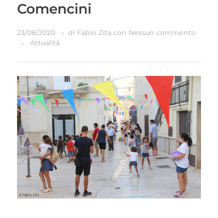
Comencini
23/08/2020
di
Fabio Zita
con
Nessun commento
Attualità