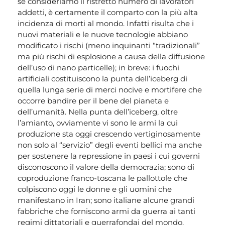
se consideriamo il ristretto numero di lavoratori
addetti, è certamente il comparto con la più alta
incidenza di morti al mondo. Infatti risulta che i
nuovi materiali e le nuove tecnologie abbiano
modificato i rischi (meno inquinanti “tradizionali”
ma più rischi di esplosione a causa della diffusione
dell’uso di nano particelle); in breve: i fuochi
artificiali costituiscono la punta dell’iceberg di
quella lunga serie di merci nocive e mortifere che
occorre bandire per il bene del pianeta e
dell’umanità. Nella punta dell’iceberg, oltre
l’amianto, ovviamente vi sono le armi la cui
produzione sta oggi crescendo vertiginosamente
non solo al “servizio” degli eventi bellici ma anche
per sostenere la repressione in paesi i cui governi
disconoscono il valore della democrazia; sono di
coproduzione franco-toscana le pallottole che
colpiscono oggi le donne e gli uomini che
manifestano in Iran; sono italiane alcune grandi
fabbriche che forniscono armi da guerra ai tanti
regimi dittatoriali e guerrafondai del mondo.