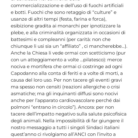
commercializzazione e dell’uso di fuochi artificiali
e botti. Fuochi che sono retaggio di “culture” e
usanze di altri tempi (festa, farina e forca),
esibizione gradita ai monarchi per ipnotizzare la
plebe, e alla criminalità organizzata in occasioni di
battesimi e compleanni (per carità: non che
chiunque li usi sia un “affiliato” , ci mancherebbe…).
Anche la Chiesa li vede ormai con scetticismo (pur
con un atteggiamento a volte …pilatesco): merce
nociva e mortifera che ormai ci costringe ad ogni
Capodanno alla conta di feriti e a volte di morti, a
causa del loro uso. Per non tacere gli eventi gravi
ma spesso non censiti (reazioni allergiche o crisi
asmatiche; ma gli inquinanti diffusi sono nocivi
anche per l’apparato cardiovascolare perché dai
polmoni “entrano in circolo”). Ancora: per non
tacere dell’impatto negativo sulla salute psicofisica
degli animali. Nella impossibilità di far giungere il
nostro messaggio a tutti i singoli Sindaci italiani
quest’anno ci rivolgiamo all’ANCI con l’invito a