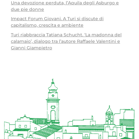
Una devozione perduta, l’Aquila degli Asburgo e
due pie donne
Impact Forum Giovani. A Turi si discute di
capitalismo, crescita e ambiente
Turi riabbraccia Tatiana Schucht. ‘La madonna del
calamaio’, dialogo tra l’autore Raffaele Valentini e
Gianni Giampietro