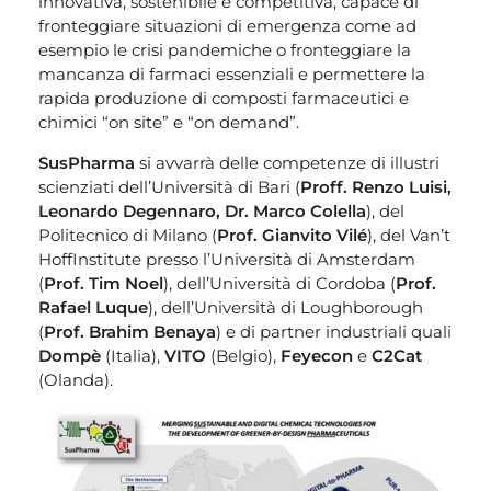
innovativa, sostenibile e competitiva, capace di
fronteggiare situazioni di emergenza come ad
esempio le crisi pandemiche o fronteggiare la
mancanza di farmaci essenziali e permettere la
rapida produzione di composti farmaceutici e
chimici “on site” e “on demand”.
SusPharma
si avvarrà delle competenze di illustri
scienziati dell’Università di Bari (
Proff. Renzo Luisi,
Leonardo Degennaro, Dr. Marco Colella
), del
Politecnico di Milano (
Prof. Gianvito Vilé
), del Van’t
HoffInstitute presso l’Università di Amsterdam
(
Prof. Tim Noel
), dell’Università di Cordoba (
Prof.
Rafael Luque
), dell’Università di Loughborough
(
Prof. Brahim Benaya
) e di partner industriali quali
Dompè
(Italia),
VITO
(Belgio),
Feyecon
e
C2Cat
(Olanda).