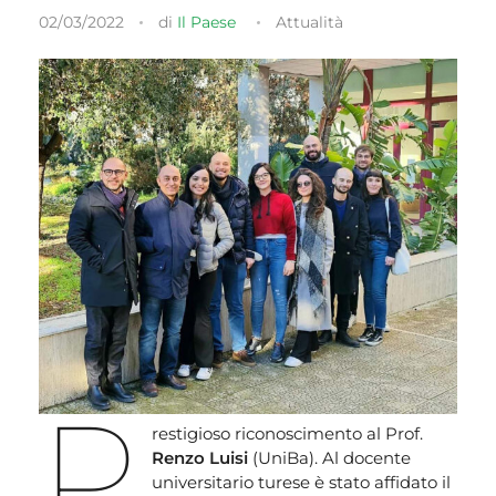
02/03/2022
di
Il Paese
Attualità
P
restigioso riconoscimento al Prof.
Renzo Luisi
(UniBa). Al docente
universitario turese è stato affidato il