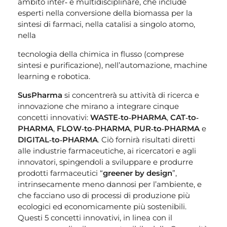
ambito inter‐ e multidisciplinare, che include
esperti nella conversione della biomassa per la
sintesi di farmaci, nella catalisi a singolo atomo,
nella
tecnologia della chimica in flusso (comprese
sintesi e purificazione), nell’automazione, machine
learning e robotica.
SusPharma
si concentrerà su attività di ricerca e
innovazione che mirano a integrare cinque
concetti innovativi:
WASTE‐to‐PHARMA
,
CAT‐to‐
PHARMA
,
FLOW‐to‐PHARMA
,
PUR‐to‐PHARMA
e
DIGITAL‐to‐PHARMA
. Ciò fornirà risultati diretti
alle industrie farmaceutiche, ai ricercatori e agli
innovatori, spingendoli a sviluppare e produrre
prodotti farmaceutici “
greener by design
”,
intrinsecamente meno dannosi per l’ambiente, e
che facciano uso di processi di produzione più
ecologici ed economicamente più sostenibili.
Questi 5 concetti innovativi, in linea con il