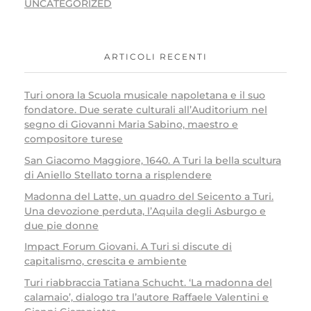
UNCATEGORIZED
ARTICOLI RECENTI
Turi onora la Scuola musicale napoletana e il suo
fondatore. Due serate culturali all’Auditorium nel
segno di Giovanni Maria Sabino, maestro e
compositore turese
San Giacomo Maggiore, 1640. A Turi la bella scultura
di Aniello Stellato torna a risplendere
Madonna del Latte, un quadro del Seicento a Turi.
Una devozione perduta, l’Aquila degli Asburgo e
due pie donne
Impact Forum Giovani. A Turi si discute di
capitalismo, crescita e ambiente
Turi riabbraccia Tatiana Schucht. ‘La madonna del
calamaio’, dialogo tra l’autore Raffaele Valentini e