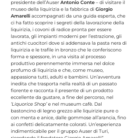
presidente dell’Auser
Antonio Conte
– di visitare il
museo della liquirizia e la fabbrica di
Giorgio
Amarelli
accompagnati da una guida esperta, che
ci ha fatto scoprire i segreti della lavorazione della
liquirizia, i covoni di radice pronta per essere
lavorata, gli impianti moderni per l’estrazione, gli
antichi cuocitori dove si addensava la pasta nera di
liquirizia e le trafile in bronzo che le conferiscono
forma e spessore, in una visita al processo
produttivo perennemente immersa nel dolce
profumo di liquirizia e che, come museo,
appassiona tutti, adulti e bambini. Un’avventura
inedita che trasporta nella realtà di un passato
fiorente e racconta il presente di un prodotto
eccellente da gustare, a fine del percorso, nel
‘Liquorice Shop’
e nel museum cafè. Dal
bastoncino di legno grezzo alle liquirizie pure o
con menta e anice, dalle gommose all’arancia, fino
ai confetti delicatamente colorati. Un’esperienza
indimenticabile per il gruppo Auser di Turi,
ricordando il fondatore Giorgio Amarelli”.