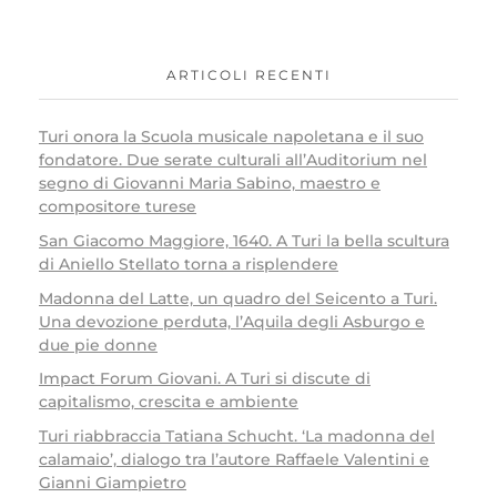
ARTICOLI RECENTI
Turi onora la Scuola musicale napoletana e il suo
fondatore. Due serate culturali all’Auditorium nel
segno di Giovanni Maria Sabino, maestro e
compositore turese
San Giacomo Maggiore, 1640. A Turi la bella scultura
di Aniello Stellato torna a risplendere
Madonna del Latte, un quadro del Seicento a Turi.
Una devozione perduta, l’Aquila degli Asburgo e
due pie donne
Impact Forum Giovani. A Turi si discute di
capitalismo, crescita e ambiente
Turi riabbraccia Tatiana Schucht. ‘La madonna del
calamaio’, dialogo tra l’autore Raffaele Valentini e
Gianni Giampietro