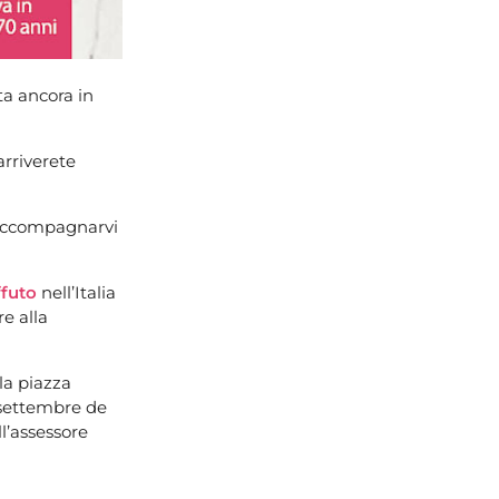
ta ancora in
rriverete
r accompagnarvi
ffuto
nell’Italia
e alla
a piazza
i settembre de
ll’assessore