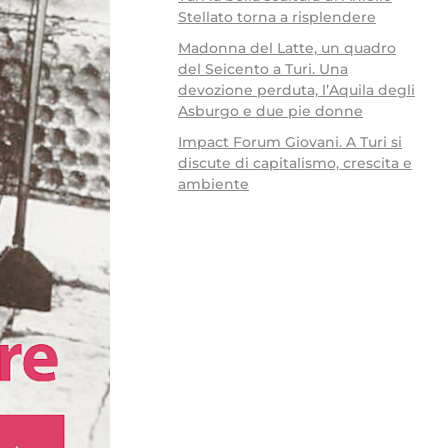
Stellato torna a risplendere
Madonna del Latte, un quadro
del Seicento a Turi. Una
devozione perduta, l’Aquila degli
Asburgo e due pie donne
Impact Forum Giovani. A Turi si
discute di capitalismo, crescita e
ambiente