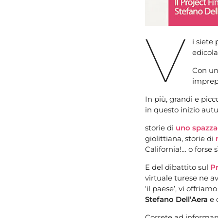
V
i siete
edicola
Con un
imprepa
In più, grandi e pic
in questo inizio aut
storie di
uno spazz
giolittiana, storie di
California!… o forse 
E del dibattito sul
Pr
virtuale turese ne a
‘il paese’, vi offriam
Stefano Dell’Aera
e 
Correte ad informarv