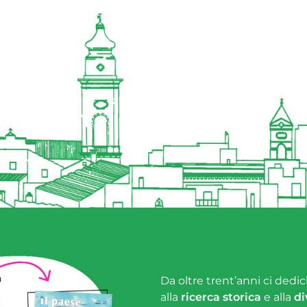
Da oltre trent’anni ci dedic
alla
ricerca storica
e alla
di