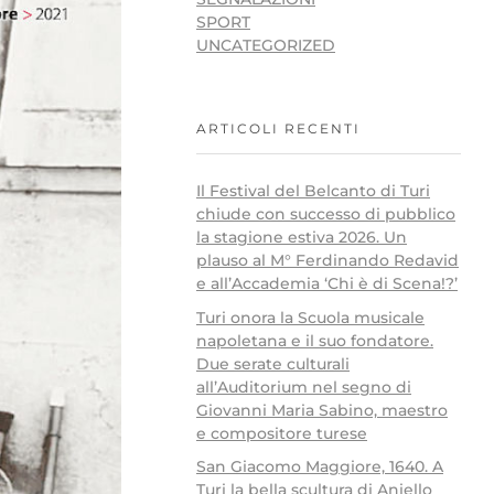
SPORT
UNCATEGORIZED
ARTICOLI RECENTI
Il Festival del Belcanto di Turi
chiude con successo di pubblico
la stagione estiva 2026. Un
plauso al M° Ferdinando Redavid
e all’Accademia ‘Chi è di Scena!?’
Turi onora la Scuola musicale
napoletana e il suo fondatore.
Due serate culturali
all’Auditorium nel segno di
Giovanni Maria Sabino, maestro
e compositore turese
San Giacomo Maggiore, 1640. A
Turi la bella scultura di Aniello