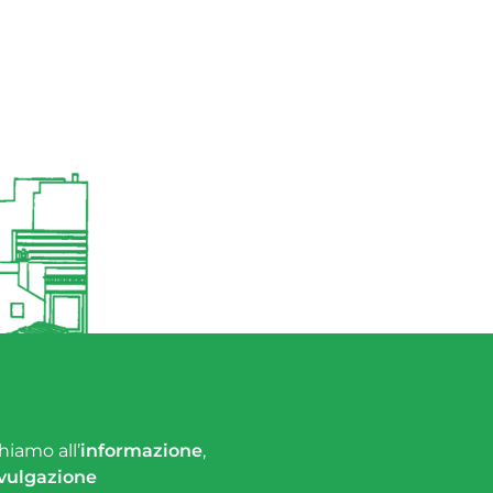
hiamo all’
informazione
,
vulgazione