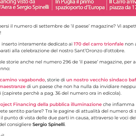
 persi il numero di settembre de ‘il paese’ magazine? Vi aspet
!
 inserto interamente dedicato ai
170 del carro trionfale
non a
rati alla celebrazione del nostro Sant’Oronzo d’ottobre.
cole storie anche nel numero 296 de ‘il paese’ magazine, pe
unno:
acamino vagabondo
, storie di
un nostro vecchio sindaco ba
maestranze
di un paese che non ha nulla da invidiare neppur
sì (capirete perchè a pag. 36 del numero ora in edicola).
oject Financing della pubblica illuminazione
che infiamma l
vete sentito parlare? Tra le pagine di attualità del numero d
o il punto di vista delle due parti in causa, attraverso le voci de
del consigliere
Sergio Spinelli
.
i!