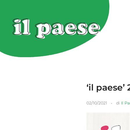
‘il paese’
02/10/2021
di
Il P