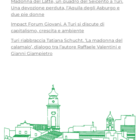
Madonna del Latte, un quadro del Seicento a Turi.
Una devozione perduta, l’Aquila degli Asburgo e
due pie donne
Impact Forum Giovani. A Turi si discute di
capitalismo, crescita e ambiente
Turi riabbraccia Tatiana Schucht. ‘La madonna del
calamaio’, dialogo tra l’autore Raffaele Valentini e
Gianni Giampietro