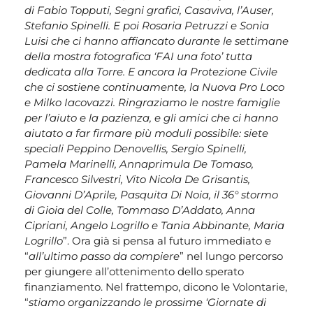
di Fabio Topputi, Segni grafici, Casaviva, l’Auser,
Stefanio Spinelli. E poi Rosaria Petruzzi e Sonia
Luisi che ci hanno affiancato durante le settimane
della mostra fotografica ‘FAI una foto’ tutta
dedicata alla Torre. E ancora la Protezione Civile
che ci sostiene continuamente, la Nuova Pro Loco
e Milko Iacovazzi. Ringraziamo le nostre famiglie
per l’aiuto e la pazienza, e gli amici che ci hanno
aiutato a far firmare più moduli possibile: siete
speciali Peppino Denovellis, Sergio Spinelli,
Pamela Marinelli, Annaprimula De Tomaso,
Francesco Silvestri, Vito Nicola De Grisantis,
Giovanni D’Aprile, Pasquita Di Noia, il 36° stormo
di Gioia del Colle, Tommaso D’Addato, Anna
Cipriani, Angelo Logrillo e Tania Abbinante, Maria
Logrillo
”. Ora già si pensa al futuro immediato e
“
all’ultimo passo da compiere
” nel lungo percorso
per giungere all’ottenimento dello sperato
finanziamento. Nel frattempo, dicono le Volontarie,
“
stiamo organizzando le prossime ‘Giornate di