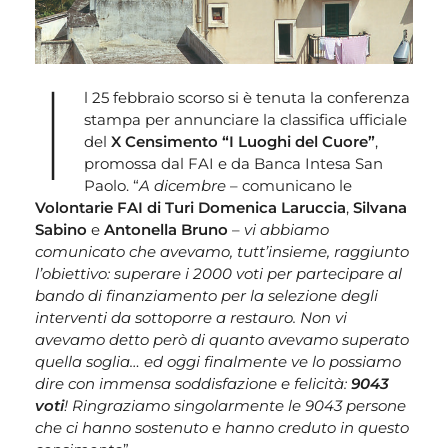
I
l 25 febbraio scorso si è tenuta la conferenza
stampa per annunciare la classifica ufficiale
del
X Censimento “I Luoghi del Cuore”
,
promossa dal FAI e da Banca Intesa San
Paolo. “
A dicembre
– comunicano le
Volontarie FAI di Turi Domenica Laruccia
,
Silvana
Sabino
e
Antonella Bruno
–
vi abbiamo
comunicato che avevamo, tutt’insieme, raggiunto
l’obiettivo: superare i 2000 voti per partecipare al
bando di finanziamento per la selezione degli
interventi da sottoporre a restauro. Non vi
avevamo detto però di quanto avevamo superato
quella soglia… ed oggi finalmente ve lo possiamo
dire con immensa soddisfazione e felicità:
9043
voti
! Ringraziamo singolarmente le 9043 persone
che ci hanno sostenuto e hanno creduto in questo