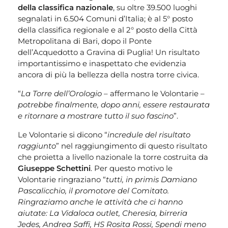
della classifica nazionale
, su oltre 39.500 luoghi
segnalati in 6.504 Comuni d’Italia; è al 5° posto
della classifica regionale e al 2° posto della Città
Metropolitana di Bari, dopo il Ponte
dell’Acquedotto a Gravina di Puglia! Un risultato
importantissimo e inaspettato che evidenzia
ancora di più la bellezza della nostra torre civica.
“
La Torre dell’Orologio
– affermano le Volontarie –
potrebbe finalmente, dopo anni, essere restaurata
e ritornare a mostrare tutto il suo fascino
”.
Le Volontarie si dicono “
incredule del risultato
raggiunto
” nel raggiungimento di questo risultato
che proietta a livello nazionale la torre costruita da
Giuseppe Schettini
. Per questo motivo le
Volontarie ringraziano “
tutti, in primis Damiano
Pascalicchio, il promotore del Comitato.
Ringraziamo anche le attività che ci hanno
aiutate: La Vidaloca outlet, Cheresia, birreria
Jedes, Andrea Saffi, HS Rosita Rossi, Spendi meno