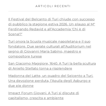
ARTICOLI RECENTI
Il Festival del Belcanto di Turi chiude con successo
di pubblico la stagione estiva 2026. Un plauso al M°
Ferdinando Redavid e all’Accademia ‘Chi è di
Scena!?’
Turi onora la Scuola musicale napoletana e il suo
fondatore. Due serate culturali all’Auditorium nel
segno di Giovanni Maria Sabino, maestro e
compositore turese
San Giacomo Maggiore, 1640. A Turi la bella scultura
di Aniello Stellato torna a risplendere
Madonna del Latte, un quadro del Seicento a Turi.
Una devozione perduta, l’Aquila degli Asburgo e
due pie donne
Impact Forum Giovani. A Turi si discute di
capitalismo, crescita e ambiente