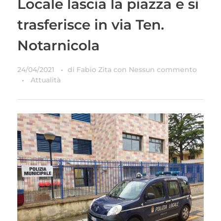
Locale lascia la piazza e si
trasferisce in via Ten.
Notarnicola
24/04/2021
di
Fabio Zita
con
Nessun commento
Attualità