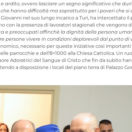
e ardito, ovvero lasciare un segno significativo che dur
 che hanno difficoltà ma soprattutto per i poveri che si 
 Giovanni nel suo lungo incarico a Turi, ha intercettato il
o con la presenza di lavoratori stagionali che vengono da
rta e preoccupati affinché la dignità della persona uma
re persone vivere in condizioni deplorevoli dal punto di
onomico, necessario per queste iniziative così importanti e
delle parrocchie e dell’8×1000 alla Chiesa Cattolica. Un ruo
uore Adoratrici del Sangue di Cristo che fin da subito ha
ndo a disposizione i locali del piano terra di Palazzo Gon