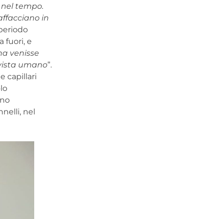
i nel tempo.
affacciano in
 periodo
 fuori, e
na venisse
 vista umano
”.
 capillari
lo
nno
nelli, nel