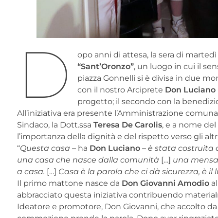
D
opo anni di attesa, la sera di marted
“Sant’Oronzo”
, un luogo in cui il s
piazza Gonnelli si è divisa in due mo
con il nostro Arciprete
Don Luciano 
progetto; il secondo con la benedizio
All’iniziativa era presente l’Amministrazione comunal
Sindaco, la Dott.ssa
Teresa De Carolis
, e a nome del
l’importanza della dignità e del rispetto verso gli altr
“
Questa casa –
ha
Don Luciano
– è
stata costruita 
una casa che nasce dalla comunità
[…]
una mensa, 
a casa.
[…]
Casa è la parola che ci dà sicurezza, è il 
Il primo mattone nasce da
Don Giovanni Amodio
al
abbracciato questa iniziativa contribuendo materi
Ideatore e promotore, Don Giovanni, che accolto d