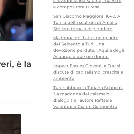
Giovanni Maria Sabino, maestro
e compositore turese
San Giacomo Maggiore, 1640. A
Turi la bella scultura di Aniello
Stellato torna a risplendere
Madonna del Latte, un quadro
del Seicento a Turi. Una
devozione perduta, l’Aquila degli
Asburgo e due pie donne
ri, è la
Impact Forum Giovani. A Turi si
discute di capitalismo, crescita e
ambiente
Turi riabbraccia Tatiana Schucht.
‘La madonna del calamaio’,
dialogo tra l’autore Raffaele
Valentini e Gianni Giampietro