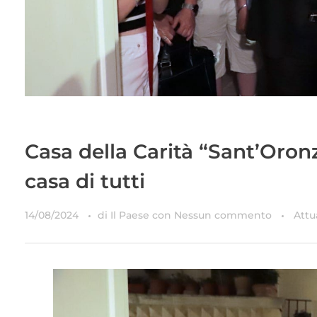
Casa della Carità “Sant’Oronzo
casa di tutti
14/08/2024
di
Il Paese
con
Nessun commento
Attu