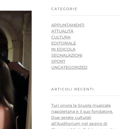
CATEGORIE
APPUNTAMENTI
ATTUALITÀ
CULTURA
EDITORIALE
IN EDICOLA
SEGNALAZIONI
SPORT
UNCATEGORIZED
ARTICOLI RECENTI
Turi onora la Scuola musicale
napoletana e il suo fondatore.
Due serate culturali
all’Auditorium nel segno di