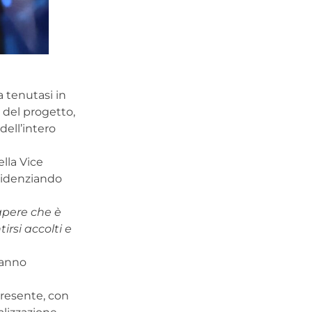
a tenutasi in
 del progetto,
dell’intero
lla Vice
videnziando
apere che è
irsi accolti e
hanno
resente, con