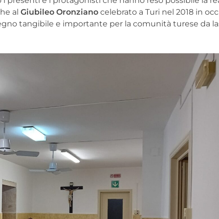
 presenti e i protagonisti che hanno reso possibile la re
che al
Giubileo Oronziano
celebrato a Turi nel 2018 in oc
egno tangibile e importante per la comunità turese da la