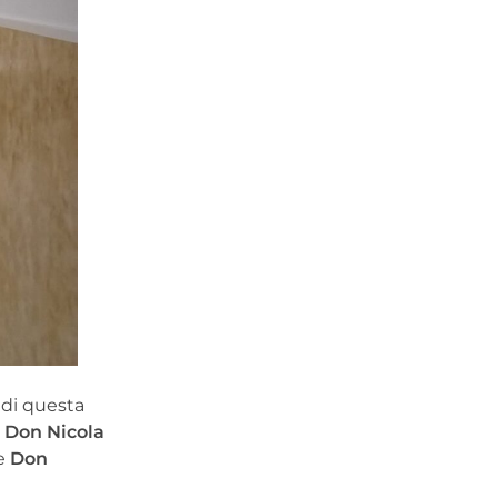
 di questa
e
Don Nicola
re
Don