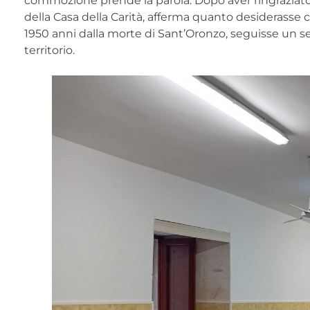
commozione prende la parola. Dopo aver ringraziato i
della Casa della Carità, afferma quanto desiderasse 
1950 anni dalla morte di Sant’Oronzo, seguisse un s
territorio.