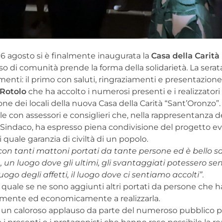
ì 6 agosto si è finalmente inaugurata la
Casa della Carità
enso di comunità prende la forma della solidarietà. La serat
menti: il primo con saluti, ringraziamenti e presentazione
Rotolo
che ha accolto i numerosi presenti e i realizzatori 
ne dei locali della nuova Casa della Carità “Sant’Oronzo”.
e con assessori e consiglieri che, nella rappresentanza de
 Sindaco, ha espresso piena condivisione del progetto e
i quale garanzia di civiltà di un popolo.
con tanti mattoni portati da tante persone ed è bello s
un luogo dove gli ultimi, gli svantaggiati potessero sent
luogo degli affetti, il luogo dove ci sentiamo accolti”
.
 quale se ne sono aggiunti altri portati da persone che 
almente ed economicamente a realizzarla.
a un caloroso applauso da parte del numeroso pubblico p