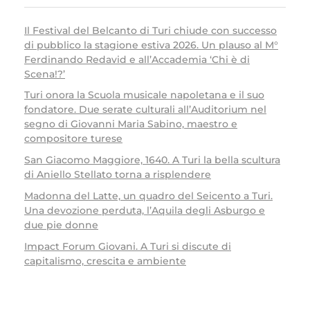
Il Festival del Belcanto di Turi chiude con successo
di pubblico la stagione estiva 2026. Un plauso al M°
Ferdinando Redavid e all’Accademia ‘Chi è di
Scena!?’
Turi onora la Scuola musicale napoletana e il suo
fondatore. Due serate culturali all’Auditorium nel
segno di Giovanni Maria Sabino, maestro e
compositore turese
San Giacomo Maggiore, 1640. A Turi la bella scultura
di Aniello Stellato torna a risplendere
Madonna del Latte, un quadro del Seicento a Turi.
Una devozione perduta, l’Aquila degli Asburgo e
due pie donne
Impact Forum Giovani. A Turi si discute di
capitalismo, crescita e ambiente