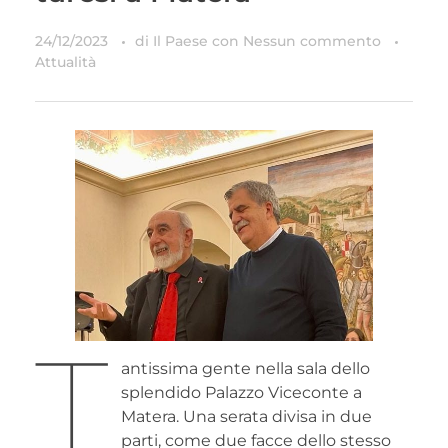
24/12/2023
di
Il Paese
con
Nessun commento
Attualità
T
antissima gente nella sala dello
splendido Palazzo Viceconte a
Matera. Una serata divisa in due
parti, come due facce dello stesso