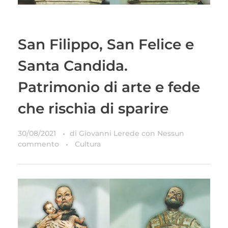
San Filippo, San Felice e
Santa Candida.
Patrimonio di arte e fede
che rischia di sparire
30/08/2021
di
Giovanni Lerede
con
Nessun
commento
Cultura