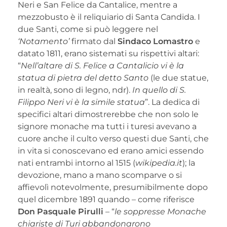
Neri e San Felice da Cantalice, mentre a
mezzobusto è il reliquiario di Santa Candida. I
due Santi, come si può leggere nel
‘Notamento’
firmato dal
Sindaco Lomastro
e
datato 1811, erano sistemati su rispettivi altari:
“
Nell’altare di S. Felice a Cantalicio vi è la
statua di pietra del detto Santo
(le due statue,
in realtà, sono di legno, ndr).
In quello di S.
Filippo Neri vi è la simile statua
”. La dedica di
specifici altari dimostrerebbe che non solo le
signore monache ma tutti i turesi avevano a
cuore anche il culto verso questi due Santi, che
in vita si conoscevano ed erano amici essendo
nati entrambi intorno al 1515 (
wikipedia.it
); la
devozione, mano a mano scomparve o si
affievolì notevolmente, presumibilmente dopo
quel dicembre 1891 quando – come riferisce
Don Pasquale Pirulli
– “
le soppresse Monache
chiariste di Turi abbandonarono