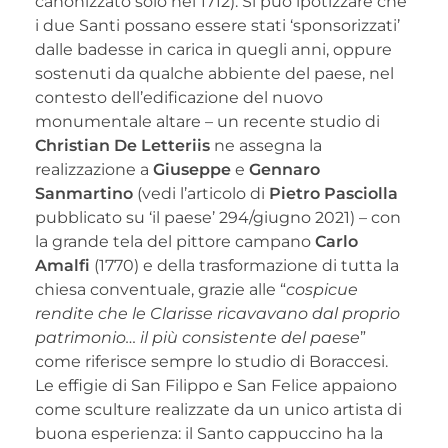
canonizzato solo nel 1712). Si può ipotizzare che
i due Santi possano essere stati ‘sponsorizzati’
dalle badesse in carica in quegli anni, oppure
sostenuti da qualche abbiente del paese, nel
contesto dell’edificazione del nuovo
monumentale altare – un recente studio di
Christian De Letteriis
ne assegna la
realizzazione a
Giuseppe
e
Gennaro
Sanmartino
(vedi l’articolo di
Pietro Pasciolla
pubblicato su ‘il paese’ 294/giugno 2021) ­– con
la grande tela del pittore campano
Carlo
Amalfi
(1770) e della trasformazione di tutta la
chiesa conventuale, grazie alle “
cospicue
rendite che le Clarisse ricavavano dal proprio
patrimonio… il più consistente del paese
”
come riferisce sempre lo studio di Boraccesi.
Le effigie di San Filippo e San Felice appaiono
come sculture realizzate da un unico artista di
buona esperienza: il Santo cappuccino ha la