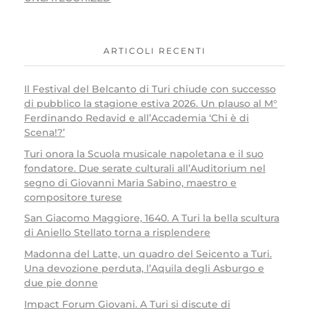
ARTICOLI RECENTI
Il Festival del Belcanto di Turi chiude con successo
di pubblico la stagione estiva 2026. Un plauso al M°
Ferdinando Redavid e all’Accademia ‘Chi è di
Scena!?’
Turi onora la Scuola musicale napoletana e il suo
fondatore. Due serate culturali all’Auditorium nel
segno di Giovanni Maria Sabino, maestro e
compositore turese
San Giacomo Maggiore, 1640. A Turi la bella scultura
di Aniello Stellato torna a risplendere
Madonna del Latte, un quadro del Seicento a Turi.
Una devozione perduta, l’Aquila degli Asburgo e
due pie donne
Impact Forum Giovani. A Turi si discute di