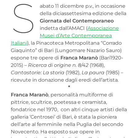
S
abato 11 dicembre p.v., in occasione
della diciassettesima edizione della
Giornata del Contemporaneo
indetta dall’AMACI (
Associazione
Musei d’Arte Contemporanea
Italiani
), la Pinacoteca Metropolitana “Corrado
Giaquinto” di Bari (Lungomare Nazario Sauro)
espone tre opere di
Franca Maranò
(Bari1920-
2015) –
Ricerca di origine n. 8/42
(1968),
Cantastorie: La storia
(1982),
La paura
(1985) –
ricevute in donazione dagli eredi dell’artista.
*
Franca Maranò
, personalità multiforme di
pittrice, scultrice, poetessa e ceramista,
fondatrice nel 1970, con altri cinque artisti della
galleria ‘Centrosei’ di Bari, è stata la pioniera
dell’arte al femminile nella Puglia del secondo
Novecento. Ha esposto sue opere in