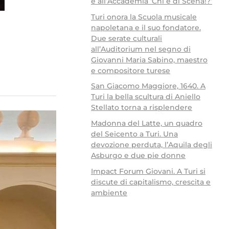
e all’Accademia ‘Chi è di Scena!?’
Turi onora la Scuola musicale
napoletana e il suo fondatore.
Due serate culturali
all’Auditorium nel segno di
Giovanni Maria Sabino, maestro
e compositore turese
San Giacomo Maggiore, 1640. A
Turi la bella scultura di Aniello
Stellato torna a risplendere
Madonna del Latte, un quadro
del Seicento a Turi. Una
devozione perduta, l’Aquila degli
Asburgo e due pie donne
Impact Forum Giovani. A Turi si
discute di capitalismo, crescita e
ambiente