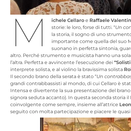
M
ichele Cellaro
e
Raffaele Valentin
storie: le loro, forse di tutti. “
Un con
la storia, il sogno di uno strumen
importante come quella del suo Ma
suonano in perfetta sintonia, guar
altro. Perché strumento e musicista hanno una sola 
l’altra. Perfetta e avvincente l’esecuzione dei
“Solist
interprete solista, e al violino la bravissima solista
Ro
Il secondo brano della serata è stato “
Un contrabbas
grandi contrabbassisti al mondo, di cui Cellaro è stat
Intensa e divertente la sua presentazione del brano 
signora seduta accanto). In questa seconda storia il 
coinvolgente come sempre, insieme all’attrice
Leon
seguito con molta partecipazione e piacere le quasi