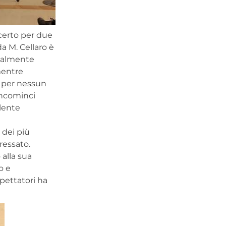
certo per due
da M. Cellaro è
gualmente
mentre
i per nessun
incominci
llente
 dei più
ressato.
 alla sua
o e
spettatori ha