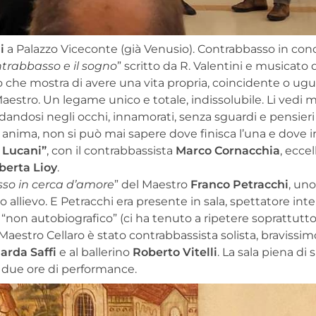
i
a Palazzo Viceconte (già Venusio). Contrabbasso in con
trabbasso e il sogno
” scritto da R. Valentini e musicato 
to che mostra di avere una vita propria, coincidente o u
estro. Un legame unico e totale, indissolubile. Li vedi 
dandosi negli occhi, innamorati, senza sguardi e pensier
anima, non si può mai sapere dove finisca l’una e dove 
i Lucani”
, con il contrabbassista
Marco Cornacchia
, ecce
berta Lioy
.
so in cerca d’amore
” del Maestro
Franco Petracchi
, uno
o allievo. E Petracchi era presente in sala, spettatore inte
“non autobiografico” (ci ha tenuto a ripetere soprattutto
Maestro Cellaro è stato contrabbassista solista, bravissim
arda Saffi
e al ballerino
Roberto Vitelli
. La sala piena di 
 due ore di performance.