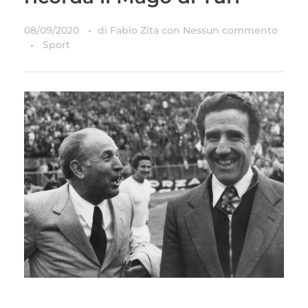
08/09/2020
di
Fabio Zita
con
Nessun commento
Sport