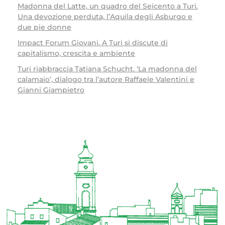
Madonna del Latte, un quadro del Seicento a Turi.
Una devozione perduta, l’Aquila degli Asburgo e
due pie donne
Impact Forum Giovani. A Turi si discute di
capitalismo, crescita e ambiente
Turi riabbraccia Tatiana Schucht. ‘La madonna del
calamaio’, dialogo tra l’autore Raffaele Valentini e
Gianni Giampietro