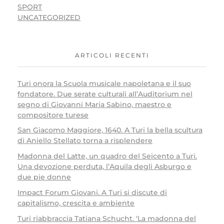
SPORT
UNCATEGORIZED
ARTICOLI RECENTI
Turi onora la Scuola musicale napoletana e il suo
fondatore. Due serate culturali all’Auditorium nel
segno di Giovanni Maria Sabino, maestro e
compositore turese
San Giacomo Maggiore, 1640. A Turi la bella scultura
di Aniello Stellato torna a risplendere
Madonna del Latte, un quadro del Seicento a Turi.
Una devozione perduta, l’Aquila degli Asburgo e
due pie donne
Impact Forum Giovani. A Turi si discute di
capitalismo, crescita e ambiente
Turi riabbraccia Tatiana Schucht. ‘La madonna del