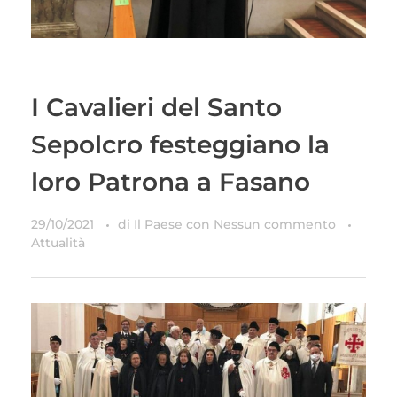
I Cavalieri del Santo
Sepolcro festeggiano la
loro Patrona a Fasano
29/10/2021
di
Il Paese
con
Nessun commento
Attualità