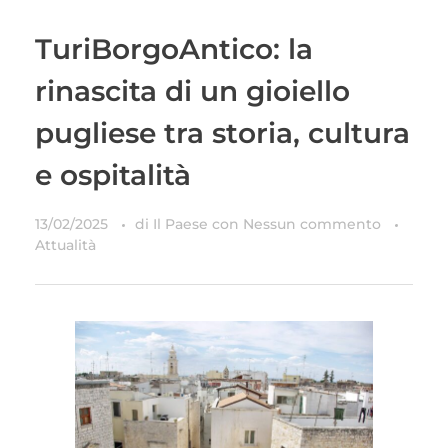
TuriBorgoAntico: la
rinascita di un gioiello
pugliese tra storia, cultura
e ospitalità
13/02/2025
di
Il Paese
con
Nessun commento
Attualità