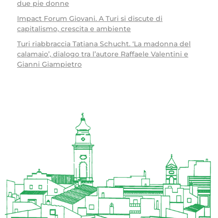
due pie donne
Impact Forum Giovani. A Turi si discute di
capitalismo, crescita e ambiente
Turi riabbraccia Tatiana Schucht. ‘La madonna del
calamaio’, dialogo tra l’autore Raffaele Valentini e
Gianni Giampietro