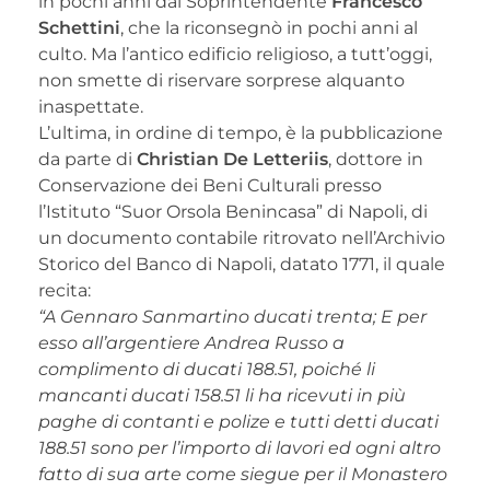
in pochi anni dal Soprintendente
Francesco
Schettini
, che la riconsegnò in pochi anni al
culto. Ma l’antico edificio religioso, a tutt’oggi,
non smette di riservare sorprese alquanto
inaspettate.
L’ultima, in ordine di tempo, è la pubblicazione
da parte di
Christian De Letteriis
, dottore in
Conservazione dei Beni Culturali presso
l’Istituto “Suor Orsola Benincasa” di Napoli, di
un documento contabile ritrovato nell’Archivio
Storico del Banco di Napoli, datato 1771, il quale
recita:
“A Gennaro Sanmartino ducati trenta; E per
esso all’argentiere Andrea Russo a
complimento di ducati 188.51, poiché li
mancanti ducati 158.51 li ha ricevuti in più
paghe di contanti e polize e tutti detti ducati
188.51 sono per l’importo di la­vori ed ogni altro
fatto di sua arte come siegue per il Monastero