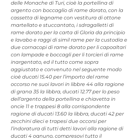
delle Monache di Turi, cioè la portellina di
argento con boccaglio di rame dorato, con la
cas­setta di legname con vestitura di ottone
martellato e stuccantato, i sdragalletti di
rame dorato per la carta di Gloria da principio
e lavabo e raggi di simil rame per la custodia e
due cornacopi di rame dorato per li capoaltari
con lampade e boccagli per li torcieri di rame
inargentato, ed il tutto come sopra
aggiustato e convenuto nel seguente modo
cioè ducati 15.40 per l’importo del rame
occorso ne suoi lavori in libbre 44 alla ragione
di grana 35 la libbra, ducati 12.77 per lo peso
dell’argento della portellina e chiavetta in
oncie 11 e trappesi 8 alla corri­spondente
ragione di ducati 13.60 la libbra, ducati 42 per
zecchini dieci e trape­si due occorsi per
l’indoratura di tutti detti lavori alla ragione di
ducati 4 ognu­no, compresovi tutto il