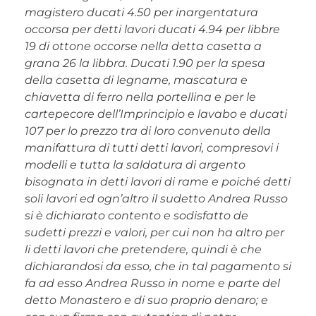
magistero ducati 4.50 per inargentatura
occorsa per det­ti lavori ducati 4.94 per libbre
19 di ottone occorse nella detta casetta a
grana 26 la libbra. Ducati 1.90 per la spesa
della casetta di legname, mascatura e
chiavet­ta di ferro nella portellina e per le
cartepecore dell’Imprincipio e lavabo e duca­ti
107 per lo prezzo tra di loro convenuto della
manifattura di tutti detti lavori, compresovi i
modelli e tutta la saldatura di argento
bisognata in detti lavori di rame e poiché detti
soli lavori ed ogn’altro il sudetto Andrea Russo
si è dichiara­to contento e sodisfatto de
sudetti prezzi e valori, per cui non ha altro per
li detti lavori che pretendere, quindi è che
dichiarandosi da esso, che in tal pagamen­to si
fa ad esso Andrea Russo in nome e parte del
detto Monastero e di suo pro­prio denaro; e