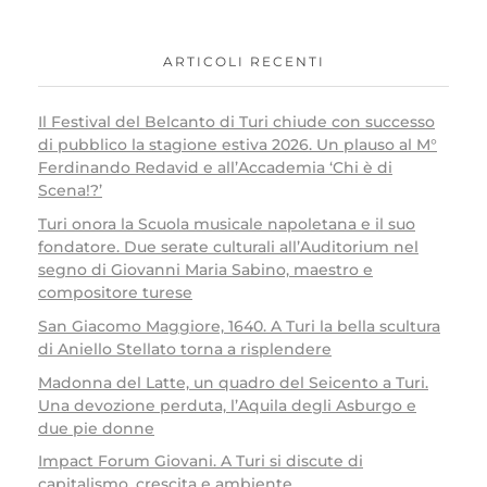
ARTICOLI RECENTI
Il Festival del Belcanto di Turi chiude con successo
di pubblico la stagione estiva 2026. Un plauso al M°
Ferdinando Redavid e all’Accademia ‘Chi è di
Scena!?’
Turi onora la Scuola musicale napoletana e il suo
fondatore. Due serate culturali all’Auditorium nel
segno di Giovanni Maria Sabino, maestro e
compositore turese
San Giacomo Maggiore, 1640. A Turi la bella scultura
di Aniello Stellato torna a risplendere
Madonna del Latte, un quadro del Seicento a Turi.
Una devozione perduta, l’Aquila degli Asburgo e
due pie donne
Impact Forum Giovani. A Turi si discute di
capitalismo, crescita e ambiente