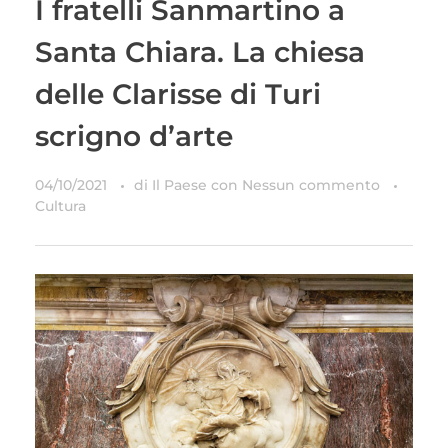
I fratelli Sanmartino a
Santa Chiara. La chiesa
delle Clarisse di Turi
scrigno d’arte
04/10/2021
di
Il Paese
con
Nessun commento
Cultura