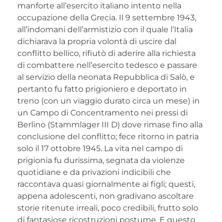
manforte all’esercito italiano intento nella
occupazione della Grecia. Il 9 settembre 1943,
all’indomani dell’armistizio con il quale l’Italia
dichiarava la propria volontà di uscire dal
conflitto bellico, rifiutò di aderire alla richiesta
di combattere nell’esercito tedesco e passare
al servizio della neonata Repubblica di Salò, e
pertanto fu fatto prigioniero e deportato in
treno (con un viaggio durato circa un mese) in
un Campo di Concentramento nei pressi di
Berlino (Stammlager III D) dove rimase fino alla
conclusione del conflitto; fece ritorno in patria
solo il 17 ottobre 1945. La vita nel campo di
prigionia fu durissima, segnata da violenze
quotidiane e da privazioni indicibili che
raccontava quasi giornalmente ai figli; questi,
appena adolescenti, non gradivano ascoltare
storie ritenute irreali, poco credibili, frutto solo
di fantasiose ricostruzioni postume. E questo