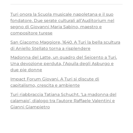
Turi onora la Scuola musicale napoletana e il suo
fondatore. Due serate culturali all’Auditorium nel
segno di Giovanni Maria Sabino, maestro e
compositore turese
San Giacomo Maggiore, 1640. A Turi la bella scultura
di Aniello Stellato torna a risplendere
Madonna del Latte, un quadro del Seicento a Turi.
Una devozione perduta, l’Aquila degli Asburgo e
due pie donne
Impact Forum Giovani. A Turi si discute di
capitalismo, crescita e ambiente
Turi riabbraccia Tatiana Schucht. ‘La madonna del
calamaio’, dialogo tra l’autore Raffaele Valentini e
Gianni Giampietro