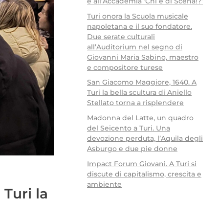
e all’Accademia ‘Chi è di Scena!?’
Turi onora la Scuola musicale
napoletana e il suo fondatore.
Due serate culturali
all’Auditorium nel segno di
Giovanni Maria Sabino, maestro
e compositore turese
San Giacomo Maggiore, 1640. A
Turi la bella scultura di Aniello
Stellato torna a risplendere
Madonna del Latte, un quadro
del Seicento a Turi. Una
devozione perduta, l’Aquila degli
Asburgo e due pie donne
Impact Forum Giovani. A Turi si
discute di capitalismo, crescita e
ambiente
 Turi la