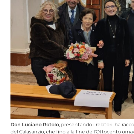
Don Luciano Rotolo
, presentando i relatori, ha racco
del Calasanzio, che fino alla fine dell’Ottocento orn