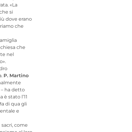
ata. «La
che si
più dove erano
guriamo che
famiglia
a chiesa che
ste nel
o».
adro
a.
P. Martino
onalmente
 – ha detto
 è stato l’11
Ma di qua gli
mentale e
i sacri, come