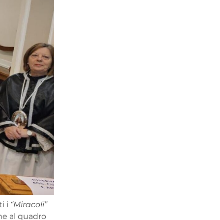
i i
“Miracoli”
eme al quadro