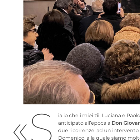
«S
ia io che i miei zii, Luciana e Pa
anticipato all’epoca a
Don Giova
due ricorrenze, ad un intervento c
Domenico, alla quale siamo molto 