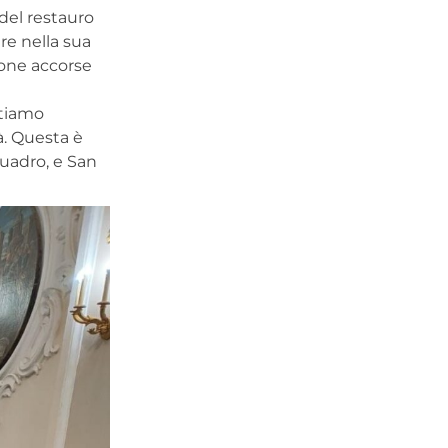
 del restauro
are nella sua
sone accorse
stiamo
à. Questa è
quadro, e San