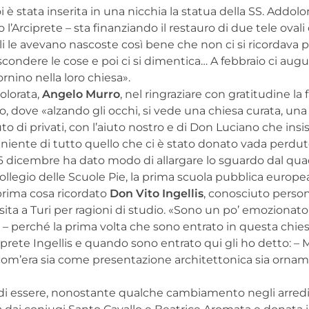
 è stata inserita in una nicchia la statua della SS. Addolor
l’Arciprete – sta finanziando il restauro di due tele ovali 
li le avevano nascoste così bene che non ci si ricordava 
nascondere le cose e poi ci si dimentica… A febbraio ci au
rnino nella loro chiesa».
olorata,
Angelo Murro
, nel ringraziare con gratitudine la 
o, dove «alzando gli occhi, si vede una chiesa curata, un
to di privati, con l’aiuto nostro e di Don Luciano che insi
iente di tutto quello che ci è stato donato vada perdut
 6 dicembre ha dato modo di allargare lo sguardo dal qu
Collegio delle Scuole Pie, la prima scuola pubblica europe
prima cosa ricordato
Don Vito Ingellis
, conosciuto pers
sita a Turi per ragioni di studio. «Sono un po’ emozionato
 – perché la prima volta che sono entrato in questa chiesa
ciprete Ingellis e quando sono entrato qui gli ho detto: – 
 com’era sia come presentazione architettonica sia orna
gio di essere, nonostante qualche cambiamento negli arred