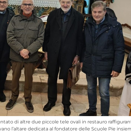
ntato di altre due piccole tele ovali in restauro raffigurant
avano l’altare dedicata al fondatore delle Scuole Pie insi