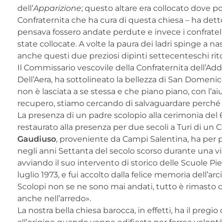
dell’
Apparizione
; questo altare era collocato dove poi
Confraternita che ha cura di questa chiesa – ha detto 
pensava fossero andate perdute e invece i confratel
state collocate. A volte la paura dei ladri spinge a 
anche questi due preziosi dipinti settecenteschi rito
Il Commissario vescovile della Confraternita dell’Add
Dell’Aera, ha sottolineato la bellezza di San Domenic
non è lasciata a se stessa e che piano piano, con l’aiu
recupero, stiamo cercando di salvaguardare perché n
La presenza di un padre scolopio alla cerimonia del
restaurato alla presenza per due secoli a Turi di un 
Gaudiuso
, proveniente da Campi Salentina, ha per 
negli anni Settanta del secolo scorso durante una vi
avviando il suo intervento di storico delle Scuole Pie
luglio 1973, e fui accolto dalla felice memoria dell’ar
Scolopi non se ne sono mai andati, tutto è rimasto
anche nell’arredo».
La nostra bella chiesa barocca, in effetti, ha il pre