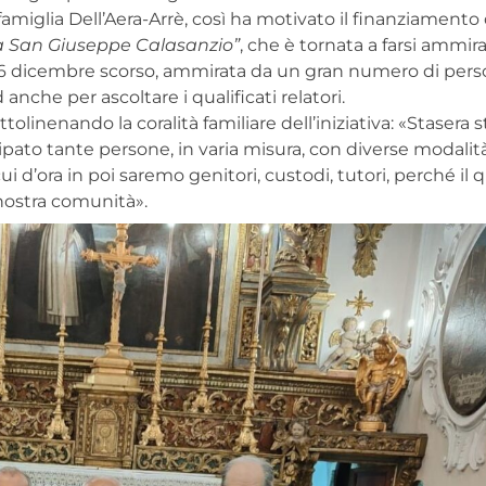
famiglia Dell’Aera-Arrè, così ha motivato il finanziamento
 a San Giuseppe Calasanzio”
, che è tornata a farsi ammir
del 6 dicembre scorso, ammirata da un gran numero di per
anche per ascoltare i qualificati relatori.
tolinenando la coralità familiare dell’iniziativa: «Stasera 
cipato tante persone, in varia misura, con diverse modalit
i d’ora in poi saremo genitori, custodi, tutori, perché il 
nostra comunità».