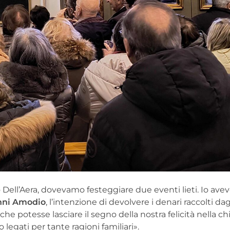
olo Dell’Aera, dovevamo festeggiare due eventi lieti. Io av
nni Amodio
, l’intenzione di devolvere i denari raccolti dagl
he potesse lasciare il segno della nostra felicità nella ch
legati per tante ragioni familiari».