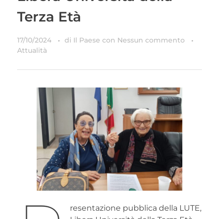
Terza Età
17/10/2024
di
Il Paese
con
Nessun commento
Attualità
resentazione pubblica della LUTE,