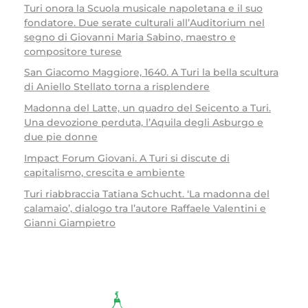
Turi onora la Scuola musicale napoletana e il suo
fondatore. Due serate culturali all’Auditorium nel
segno di Giovanni Maria Sabino, maestro e
compositore turese
San Giacomo Maggiore, 1640. A Turi la bella scultura
di Aniello Stellato torna a risplendere
Madonna del Latte, un quadro del Seicento a Turi.
Una devozione perduta, l’Aquila degli Asburgo e
due pie donne
Impact Forum Giovani. A Turi si discute di
capitalismo, crescita e ambiente
Turi riabbraccia Tatiana Schucht. ‘La madonna del
calamaio’, dialogo tra l’autore Raffaele Valentini e
Gianni Giampietro