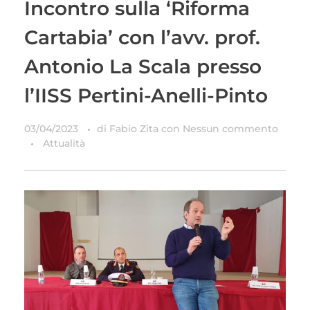
Incontro sulla ‘Riforma
Cartabia’ con l’avv. prof.
Antonio La Scala presso
l’IISS Pertini-Anelli-Pinto
03/04/2023
di
Fabio Zita
con
Nessun commento
Attualità