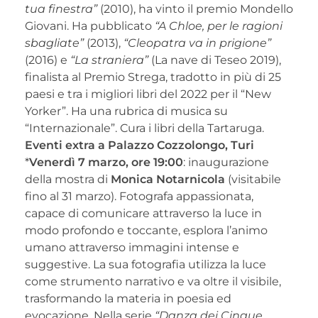
tua finestra”
(2010), ha vinto il premio Mondello
Giovani. Ha pubblicato
“A Chloe, per le ragioni
sbagliate”
(2013),
“Cleopatra va in prigione”
(2016) e
“La straniera”
(La nave di Teseo 2019),
finalista al Premio Strega, tradotto in più di 25
paesi e tra i migliori libri del 2022 per il “New
Yorker”. Ha una rubrica di musica su
“Internazionale”. Cura i libri della Tartaruga.
Eventi extra a Palazzo Cozzolongo, Turi
*
Venerdì 7 marzo, ore 19:00
: inaugurazione
della mostra di
Monica Notarnicola
(visitabile
fino al 31 marzo). Fotografa appassionata,
capace di comunicare attraverso la luce in
modo profondo e toccante, esplora l’animo
umano attraverso immagini intense e
suggestive. La sua fotografia utilizza la luce
come strumento narrativo e va oltre il visibile,
trasformando la materia in poesia ed
evocazione. Nella serie
“Danza dei Cinque