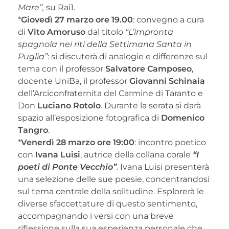
Mare”,
su Rai1.
*
Giovedì 27 marzo ore 19.00
: convegno a cura
di
Vito Amoruso
dal titolo
“L’impronta
spagnola nei riti della Settimana Santa in
Puglia”
: si discuterà di analogie e differenze sul
tema con il professor
Salvatore Camposeo
,
docente UniBa, il professor
Giovanni Schinaia
dell’Arciconfraternita del Carmine di Taranto e
Don
Luciano Rotolo
. Durante la serata si darà
spazio all’esposizione fotografica di
Domenico
Tangro
.
*
Venerdì 28 marzo ore 19:00
: incontro poetico
con
Ivana Luisi
, autrice della collana corale
“I
poeti di Ponte Vecchio”
. Ivana Luisi presenterà
una selezione delle sue poesie, concentrandosi
sul tema centrale della solitudine. Esplorerà le
diverse sfaccettature di questo sentimento,
accompagnando i versi con una breve
riflessione sulla sua esperienza personale che