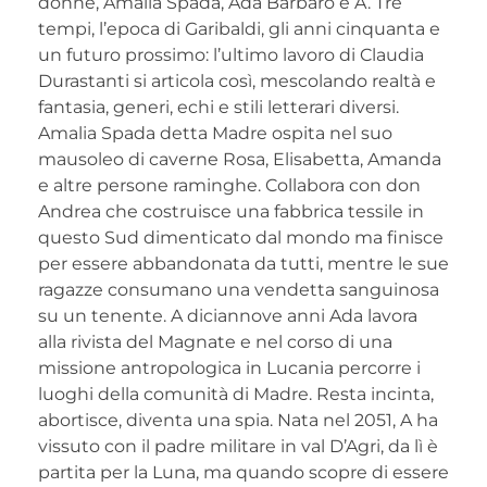
donne, Amalia Spada, Ada Barbaro e A. Tre
tempi, l’epoca di Garibaldi, gli anni cinquanta e
un futuro prossimo: l’ultimo lavoro di Claudia
Durastanti si articola così, mescolando realtà e
fantasia, generi, echi e stili letterari diversi.
Amalia Spada detta Madre ospita nel suo
mausoleo di caverne Rosa, Elisabetta, Amanda
e altre persone raminghe. Collabora con don
Andrea che costruisce una fabbrica tessile in
questo Sud dimenticato dal mondo ma finisce
per essere abbandonata da tutti, mentre le sue
ragazze consumano una vendetta sanguinosa
su un tenente. A diciannove anni Ada lavora
alla rivista del Magnate e nel corso di una
missione antropologica in Lucania percorre i
luoghi della comunità di Madre. Resta incinta,
abortisce, diventa una spia. Nata nel 2051, A ha
vissuto con il padre militare in val D’Agri, da lì è
partita per la Luna, ma quando scopre di essere