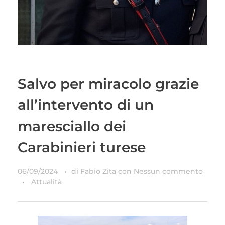
Salvo per miracolo grazie
all’intervento di un
maresciallo dei
Carabinieri turese
06/09/2024
di
Fabio Zita
con
Nessun commento
Attualità