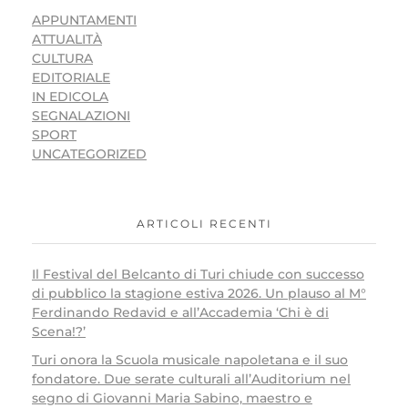
APPUNTAMENTI
ATTUALITÀ
CULTURA
EDITORIALE
IN EDICOLA
SEGNALAZIONI
SPORT
UNCATEGORIZED
ARTICOLI RECENTI
Il Festival del Belcanto di Turi chiude con successo
di pubblico la stagione estiva 2026. Un plauso al M°
Ferdinando Redavid e all’Accademia ‘Chi è di
Scena!?’
Turi onora la Scuola musicale napoletana e il suo
fondatore. Due serate culturali all’Auditorium nel
segno di Giovanni Maria Sabino, maestro e