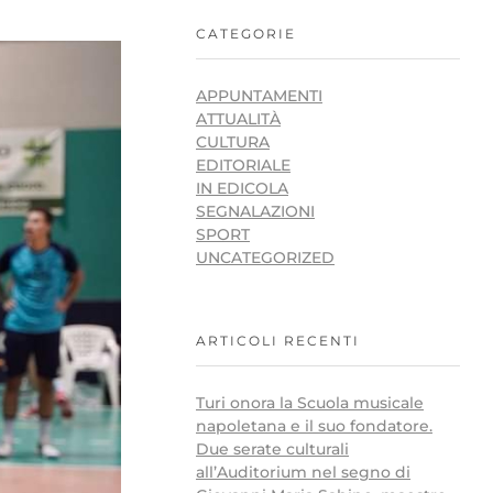
CATEGORIE
APPUNTAMENTI
ATTUALITÀ
CULTURA
EDITORIALE
IN EDICOLA
SEGNALAZIONI
SPORT
UNCATEGORIZED
ARTICOLI RECENTI
Turi onora la Scuola musicale
napoletana e il suo fondatore.
Due serate culturali
all’Auditorium nel segno di