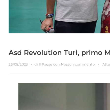
Asd Revolution Turi, primo 
26/09/2023
di
Il Paese
con
Nessun commento
Attu