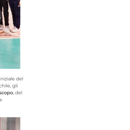
niziale del
ile, gli
iscopo
, del
a