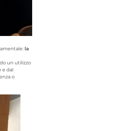
ndamentale:
la
o un utilizzo
 e dal
cenza o