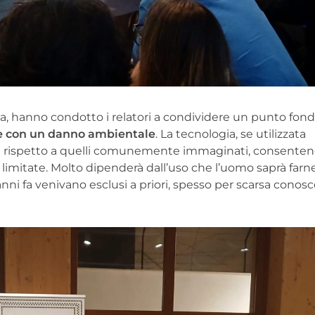
renza, hanno condotto i relatori a condividere un punto fo
e con un danno ambientale
. La tecnologia, se utilizzata
ti rispetto a quelli comunemente immaginati, consentend
o limitate. Molto dipenderà dall’uso che l’uomo saprà farne
nni fa venivano esclusi a priori, spesso per scarsa conos