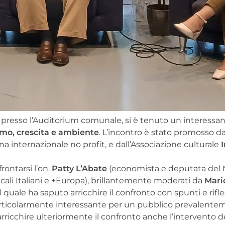
i, presso l’Auditorium comunale, si è tenuto un interessa
smo,
crescita e ambiente
. L’incontro è stato promosso d
ana internazionale no profit, e dall’Associazione culturale
rontarsi l’on.
Patty L’Abate
(economista e deputata del
cali Italiani e +Europa), brillantemente moderati da
Mari
il quale ha saputo arricchire il confronto con spunti e rifl
 particolarmente interessante per un pubblico prevalent
arricchire ulteriormente il confronto anche l’intervento 