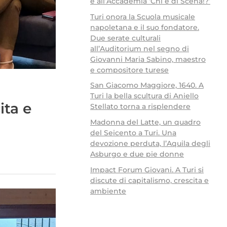
e all’Accademia ‘Chi è di Scena!?’
Turi onora la Scuola musicale
napoletana e il suo fondatore.
Due serate culturali
all’Auditorium nel segno di
Giovanni Maria Sabino, maestro
e compositore turese
San Giacomo Maggiore, 1640. A
Turi la bella scultura di Aniello
ita e
Stellato torna a risplendere
Madonna del Latte, un quadro
del Seicento a Turi. Una
devozione perduta, l’Aquila degli
Asburgo e due pie donne
Impact Forum Giovani. A Turi si
discute di capitalismo, crescita e
ambiente