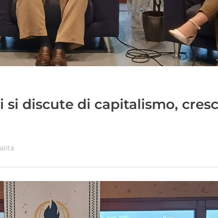
si discute di capitalismo, cresc
alità