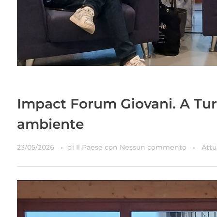
Impact Forum Giovani. A Turi 
ambiente
23/05/2026
di
Il Paese
con
Nessun commento
Attu