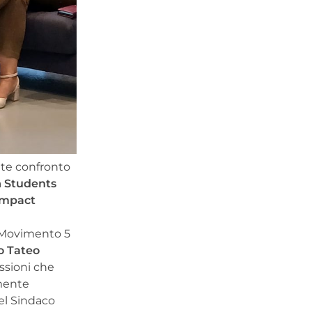
nte confronto
a
Students
Impact
 Movimento 5
o Tateo
essioni che
emente
del Sindaco