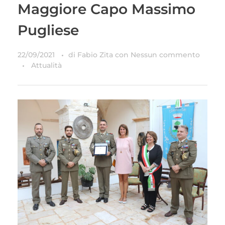
Maggiore Capo Massimo
Pugliese
22/09/2021
di
Fabio Zita
con
Nessun commento
Attualità