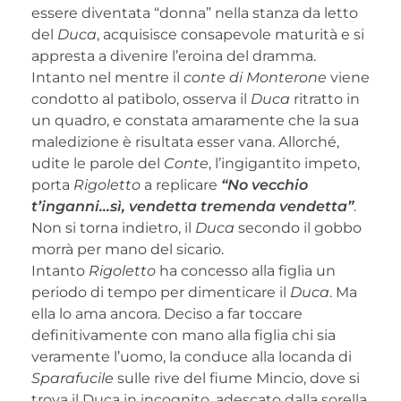
essere diventata “donna” nella stanza da letto
del
Duca
, acquisisce consapevole maturità e si
appresta a divenire l’eroina del dramma.
Intanto nel mentre il
conte di Monterone
viene
condotto al patibolo, osserva il
Duca
ritratto in
un quadro, e constata amaramente che la sua
maledizione è risultata esser vana. Allorché,
udite le parole del
Conte
, l’ingigantito impeto,
porta
Rigoletto
a replicare
“No vecchio
t’inganni…sì, vendetta tremenda vendetta”
.
Non si torna indietro, il
Duca
secondo il gobbo
morrà per mano del sicario.
Intanto
Rigoletto
ha concesso alla figlia un
periodo di tempo per dimenticare il
Duca
. Ma
ella lo ama ancora. Deciso a far toccare
definitivamente con mano alla figlia chi sia
veramente l’uomo, la conduce alla locanda di
Sparafucile
sulle rive del fiume Mincio, dove si
trova il Duca in incognito, adescato dalla sorella