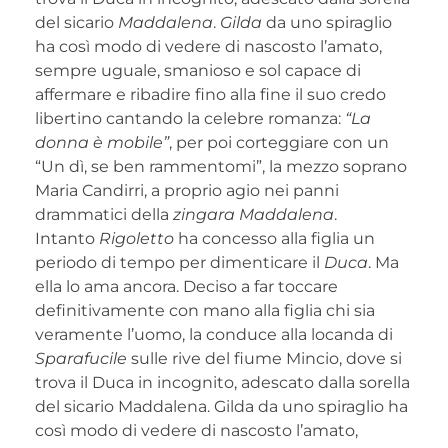
del sicario
Maddalena
.
Gilda
da uno spiraglio
ha così modo di vedere di nascosto l’amato,
sempre uguale, smanioso e sol capace di
affermare e ribadire fino alla fine il suo credo
libertino cantando la celebre romanza:
“La
donna è mobile”
, per poi corteggiare con un
“Un dì, se ben rammentomi”, la mezzo soprano
Maria Candirri, a proprio agio nei panni
drammatici della
zingara Maddalena
.
Intanto
Rigoletto
ha concesso alla figlia un
periodo di tempo per dimenticare il
Duca
. Ma
ella lo ama ancora. Deciso a far toccare
definitivamente con mano alla figlia chi sia
veramente l’uomo, la conduce alla locanda di
Sparafucile
sulle rive del fiume Mincio, dove si
trova il Duca in incognito, adescato dalla sorella
del sicario Maddalena. Gilda da uno spiraglio ha
così modo di vedere di nascosto l’amato,