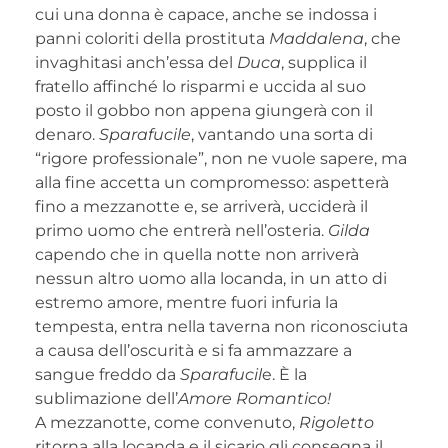
cui una donna è capace, anche se indossa i
panni coloriti della prostituta
Maddalena
, che
invaghitasi anch’essa del
Duca
, supplica il
fratello affinché lo risparmi e uccida al suo
posto il gobbo non appena giungerà con il
denaro.
Sparafucile
, vantando una sorta di
“rigore professionale”, non ne vuole sapere, ma
alla fine accetta un compromesso: aspetterà
fino a mezzanotte e, se arriverà, ucciderà il
primo uomo che entrerà nell’osteria.
Gilda
capendo che in quella notte non arriverà
nessun altro uomo alla locanda, in un atto di
estremo amore, mentre fuori infuria la
tempesta, entra nella taverna non riconosciuta
a causa dell’oscurità e si fa ammazzare a
sangue freddo da
Sparafucil
e. È la
sublimazione dell’
Amore Romantico!
A mezzanotte, come convenuto,
Rigoletto
ritorna alla locanda e il sicario gli consegna il