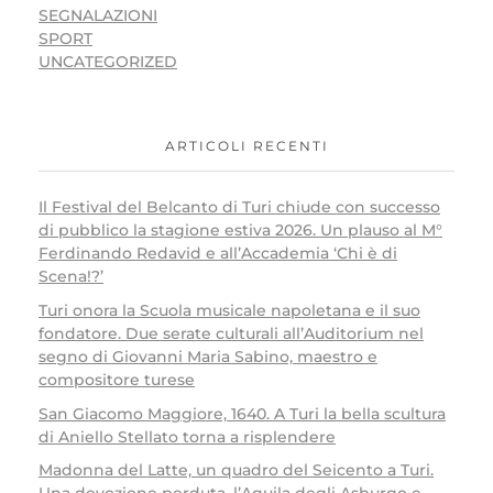
SEGNALAZIONI
SPORT
UNCATEGORIZED
ARTICOLI RECENTI
Il Festival del Belcanto di Turi chiude con successo
di pubblico la stagione estiva 2026. Un plauso al M°
Ferdinando Redavid e all’Accademia ‘Chi è di
Scena!?’
Turi onora la Scuola musicale napoletana e il suo
fondatore. Due serate culturali all’Auditorium nel
segno di Giovanni Maria Sabino, maestro e
compositore turese
San Giacomo Maggiore, 1640. A Turi la bella scultura
di Aniello Stellato torna a risplendere
Madonna del Latte, un quadro del Seicento a Turi.