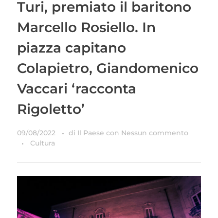
Turi, premiato il baritono
Marcello Rosiello. In
piazza capitano
Colapietro, Giandomenico
Vaccari ‘racconta
Rigoletto’
09/08/2022
di
Il Paese
con
Nessun commento
Cultura