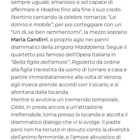
sempre uguale, smanioso e sol capace di
affermare e ribadire fino alla fine il suo credo
libertino cantando la celebre romanza:
“La
donna è mobile”
, per poi corteggiare con un
“Un dì, se ben rammentomi”, la mezzo soprano
Maria Candirri
, a proprio agio nei panni
drammatici della
zingara Maddalena
. Segue il
quartetto più famoso dell’Opera Italiana in
“Bella figlia dell’amore”
.
Rigoletto
dà ordine
alla figlia travestita da uomo di tornare a casa e
partire immediatamente alla volta di Verona,
egli invece prende accordi con il sicario, e si
allontana dalla locanda.
Mentre si avvicina un tremendo temporale,
Gilda
, in preda ancora a un’attrazione
irrefrenabile, torna presso la locanda e ascolta il
drammatico dialogo che vi si svolge. Il padre
però non ha tenuto in dovuto conto la diversità
dell’animo femminile, e l’amore altruistico di