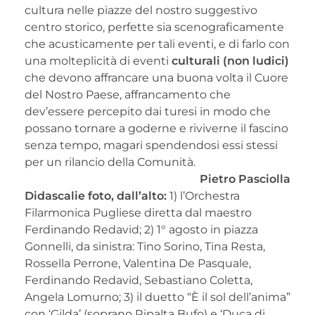
cultura nelle piazze del nostro suggestivo
centro storico, perfette sia scenograficamente
che acusticamente per tali eventi, e di farlo con
una molteplicità di eventi
culturali (non ludici)
che devono affrancare una buona volta il Cuore
del Nostro Paese, affrancamento che
dev’essere percepito dai turesi in modo che
possano tornare a goderne e riviverne il fascino
senza tempo, magari spendendosi essi stessi
per un rilancio della Comunità.
Pietro Pasciolla
Didascalie foto, dall’alto:
1) l’Orchestra
Filarmonica Pugliese diretta dal maestro
Ferdinando Redavid; 2) 1° agosto in piazza
Gonnelli, da sinistra: Tino Sorino, Tina Resta,
Rossella Perrone, Valentina De Pasquale,
Ferdinando Redavid, Sebastiano Coletta,
Angela Lomurno; 3) il duetto “È il sol dell’anima”
con ‘Gilda’ (soprano Ripalta Bufo) e ‘Duca di