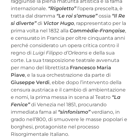
raggiunse la piena maturità artistica e la fama
internazionale.
“Rigoletto”
l’opera prescelta, è
tratta dal dramma
“Le roi s’amuse”
ossia
“Il Re
si diverte”
di
Victor Hugo
, rappresentato per la
prima volta nel 1832 alla
Commèdie-Française
,
e censurato in Francia per oltre cinquanta anni
perché considerato un opera critica contro il
regno di
Luigi Filippo d’Orleans
e della sua
corte. La sua trasposizione teatrale avvenuta
per mano del librettista
Francesco Maria
Piave
, e la sua orchestrazione da parte di
Giuseppe Verdi
, ebbe dopo l’intervento della
censura austriaca e il cambio di ambientazione
e nomi, la prima messa in scena al Teatro
“La
Fenice”
di Venezia nel 1851, procurando
immediata fama al
“sinfonismo”
verdiano, in
grado nell’800, di smuovere le masse popolari e
borghesi, protagoniste nel processo
Risorgimentale Italiano.