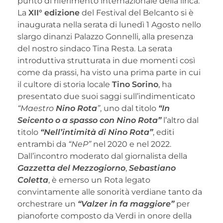
punto di riferimento internazionale della lirica.
La
XII° edizione
del Festival del Belcanto si è
inaugurata nella serata di lunedì 1 Agosto nello
slargo dinanzi Palazzo Gonnelli, alla presenza
del nostro sindaco Tina Resta. La serata
introduttiva strutturata in due momenti così
come da prassi, ha visto una prima parte in cui
il cultore di storia locale
Tino Sorino
, ha
presentato due suoi saggi sull’indimenticato
“Maestro
Nino Rota
”
, uno dal titolo
“In
Seicento o a spasso con Nino Rota”
l’altro dal
titolo
“Nell’intimità di Nino Rota”
, editi
entrambi da
“NeP”
nel 2020 e nel 2022.
Dall’incontro moderato dal giornalista della
Gazzetta del Mezzogiorno
,
Sebastiano
Coletta
, è emerso un Rota legato
convintamente alle sonorità verdiane tanto da
orchestrare un
“Valzer in fa maggiore”
per
pianoforte composto da Verdi in onore della