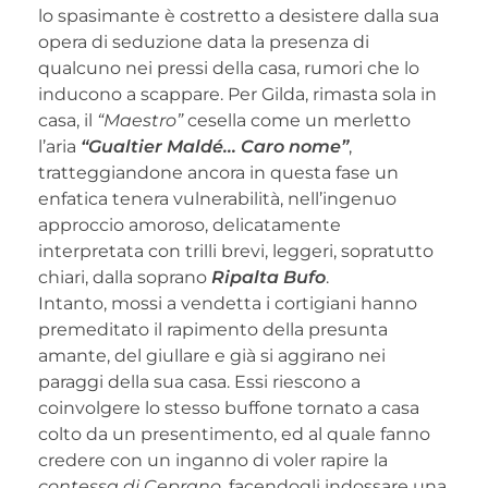
lo spasimante è costretto a desistere dalla sua
opera di seduzione data la presenza di
qualcuno nei pressi della casa, rumori che lo
inducono a scappare. Per Gilda, rimasta sola in
casa, il
“Maestro”
cesella come un merletto
l’aria
“Gualtier Maldé… Caro nome”
,
tratteggiandone ancora in questa fase un
enfatica tenera vulnerabilità, nell’ingenuo
approccio amoroso, delicatamente
interpretata con trilli brevi, leggeri, sopratutto
chiari, dalla soprano
Ripalta Bufo
.
Intanto, mossi a vendetta i cortigiani hanno
premeditato il rapimento della presunta
amante, del giullare e già si aggirano nei
paraggi della sua casa. Essi riescono a
coinvolgere lo stesso buffone tornato a casa
colto da un presentimento, ed al quale fanno
credere con un inganno di voler rapire la
contessa di Ceprano
, facendogli indossare una