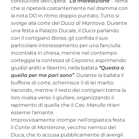
conduttore dell’Opera: “
La maledizione”
. Tema
che si ripeterà costantemente nel dramma con
la nota DO in ritmo doppio puntato. Tutto si
svolge alla corte del
Duca di Mantova
. Durante
una festa a Palazzo Ducale, il
Duca
parlando
con il cortigiano
Borsa
, gli confida il suo
particolare interessamento per una fanciulla
incontrata in chiesa, mentre nel contempo
corteggia la
contessa di Ceprano
, esprimendo
giudizi arditi e libertini, nella ballata
“Questa o
quella per me pari sono”
. Durante la ballata il
buffone di corte, schernisce il di lei marito
iracondo, mentre il resto dei cortigiani trama la
loro rivalsa verso il giullare, organizzando il
rapimento di quella che il
Cav. Marullo
ritien
esserne l’amante.
Improvvisamente irrompe nell’orgiastica festa
il
Conte di Monterone
, vecchio nemico del
Duca, che lo accusa pubblicamente di avergli