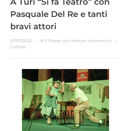
A Turi “Si fa Teatro” con
Pasquale Del Re e tanti
bravi attori
01/07/2025
di
Il Paese
con
Nessun commento
Cultura