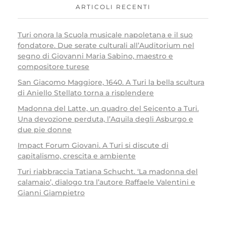
ARTICOLI RECENTI
Turi onora la Scuola musicale napoletana e il suo
fondatore. Due serate culturali all’Auditorium nel
segno di Giovanni Maria Sabino, maestro e
compositore turese
San Giacomo Maggiore, 1640. A Turi la bella scultura
di Aniello Stellato torna a risplendere
Madonna del Latte, un quadro del Seicento a Turi.
Una devozione perduta, l’Aquila degli Asburgo e
due pie donne
Impact Forum Giovani. A Turi si discute di
capitalismo, crescita e ambiente
Turi riabbraccia Tatiana Schucht. ‘La madonna del
calamaio’, dialogo tra l’autore Raffaele Valentini e
Gianni Giampietro