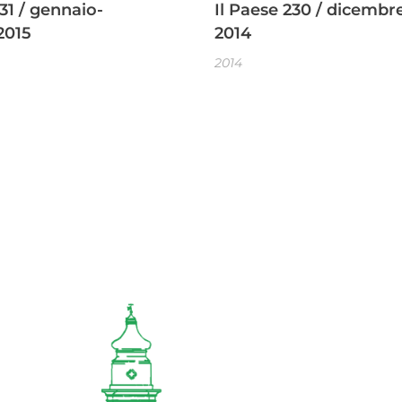
231 / gennaio-
Il Paese 230 / dicembr
2015
2014
2014